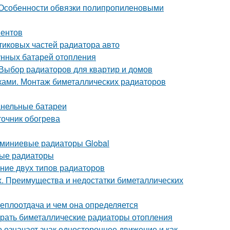
 Особенности обвязки полипропиленовыми
ментов
тиковых частей радиатора авто
унных батарей отопления
 Выбор радиаторов для квартир и домов
ками. Монтаж биметаллических радиаторов
анельные батареи
очник обогрева
юминиевые радиаторы Global
ные радиаторы
ние двух типов радиаторов
х. Преимущества и недостатки биметаллических
теплоотдача и чем она определяется
брать биметаллические радиаторы отопления
 означает знак одностороннее движение и как