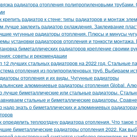
вязка радиатора отопления полипропиленовыми трубами.
ми
к крепить радиатор к стене: типы радиаторов и монтаж эле
м лучше заклеить радиатор охлаждения. Заклеивание плас
чшие чугунные радиаторы отопления. Плюсы и минусы чуг
емы установки радиаторов отопления и тонкости монтажа.
тановка биметаллических радиаторов крепление своими ру
ения: советы и рекомендации
п 12 лучших стальных радиаторов на 2022 год. Стальные п
стема отопления из полипропиленовых труб. Выбираем ист
диаторы отопления и их виды. Чугунные радиаторы
альянские алюминиевые радиаторы отопления Global. Ал
о лучше биметаллические или стальные радиаторы. Сталь
авниваем стальные и биметаллические радиаторы. Сравне
о надо знать о биметаллических и алюминиевых радиатора
торов
к определить теплоотдачу радиатора отопления. Что такое 
чшие биметаллические радиаторы отопления 2022. Как вы
ковой односторонний считается наиболее приемлемым. Что