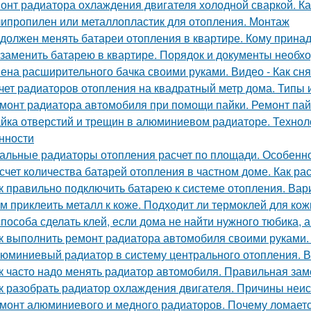
онт радиатора охлаждения двигателя холодной сваркой. Ка
ипропилен или металлопластик для отопления. Монтаж
 должен менять батареи отопления в квартире. Кому прина
 заменить батарею в квартире. Порядок и документы необх
ена расширительного бачка своими руками. Видео - Как сня
чет радиаторов отопления на квадратный метр дома. Типы 
монт радиатора автомобиля при помощи пайки. Ремонт пай
йка отверстий и трещин в алюминиевом радиаторе. Технол
нности
альные радиаторы отопления расчет по площади. Особенн
счет количества батарей отопления в частном доме. Как ра
к правильно подключить батарею к системе отопления. Ва
м приклеить металл к коже. Подходит ли термоклей для кож
способа сделать клей, если дома не найти нужного тюбика, 
к выполнить ремонт радиатора автомобиля своими руками
юминиевый радиатор в систему центрального отопления. В
к часто надо менять радиатор автомобиля. Правильная за
к разобрать радиатор охлаждения двигателя. Причины неи
монт алюминиевого и медного радиаторов. Почему ломает