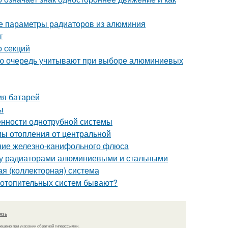
е параметры радиаторов из алюминия
т
о секций
ую очередь учитывают при выборе алюминиевых
ия батарей
ы
енности однотрубной системы
мы отопления от центральной
ние железно-канифольного флюса
ду радиаторами алюминиевыми и стальными
я (коллекторная) система
 отопительных систем бывают?
язь
решено при указании обратной гиперссылки.