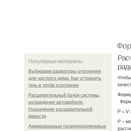
Фор
Рас
Популярные материалы
рад
Выбираем радиаторы отопления
Чтобы
для частного дома. Как устранить
качес
течь в трубе отопления
Форму
Расширительный бачок системы
Форму
охлаждения автомобиля.
Назначение расширительной
Р = V
ёмкости
Р – м
Армированные полипропиленовые
рассч