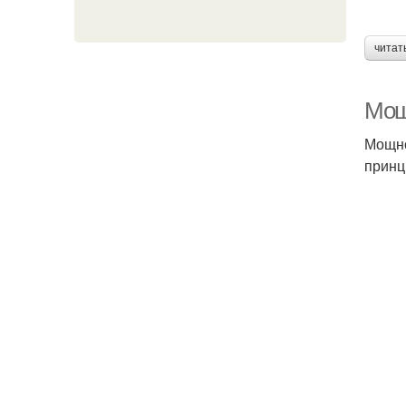
читат
Мощ
Мощно
принц