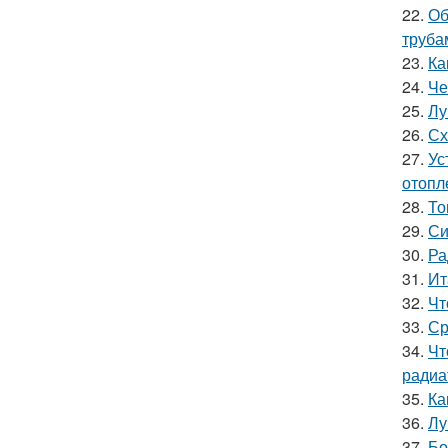
22.
Об
труба
23.
Ка
24.
Че
25.
Лу
26.
Сх
27.
Ус
отопл
28.
То
29.
Си
30.
Ра
31.
Ит
32.
Чт
33.
Ср
34.
Чт
радиа
35.
Ка
36.
Лу
37.
Бо