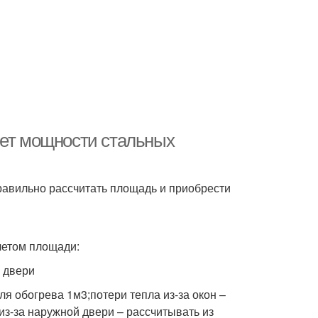
чет мощности стальных
равильно рассчитать площадь и приобрести
четом площади:
й двери
я обогрева 1м3;потери тепла из-за окон –
 из-за наружной двери – рассчитывать из