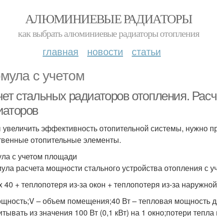
АЛЮМИНИЕВЫЕ РАДИАТОРЫ
как выбрать алюминиевые радиаторы отопления
главная
новости
статьи
мула с учетом
чет стальных радиаторов отопления. Рас
иаторов
 увеличить эффективность отопительной системы, нужно п
твенные отопительные элементы.
ла с учетом площади
ла расчета мощности стального устройства отопления с у
 x 40 + теплопотеря из-за окон + теплопотеря из-за наружно
ощность;V – объем помещения;40 Вт – тепловая мощность дл
итывать из значения 100 Вт (0,1 кВт) на 1 окно;потери тепла