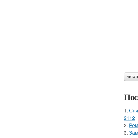
читат
Пос
1.
Сня
2112
2.
Рем
3.
Зам