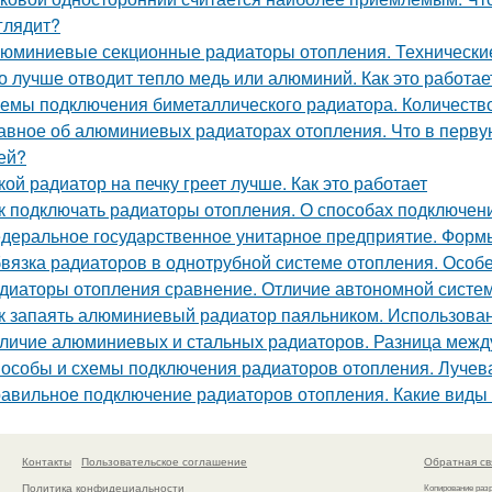
глядит?
юминиевые секционные радиаторы отопления. Технически
о лучше отводит тепло медь или алюминий. Как это работае
емы подключения биметаллического радиатора. Количеств
авное об алюминиевых радиаторах отопления. Что в перв
ей?
кой радиатор на печку греет лучше. Как это работает
к подключать радиаторы отопления. О способах подключен
деральное государственное унитарное предприятие. Форм
вязка радиаторов в однотрубной системе отопления. Особ
диаторы отопления сравнение. Отличие автономной систе
к запаять алюминиевый радиатор паяльником. Использова
личие алюминиевых и стальных радиаторов. Разница меж
особы и схемы подключения радиаторов отопления. Лучева
авильное подключение радиаторов отопления. Какие виды
Контакты
Пользовательское соглашение
Обратная св
Политика конфидециальности
Копирование раз