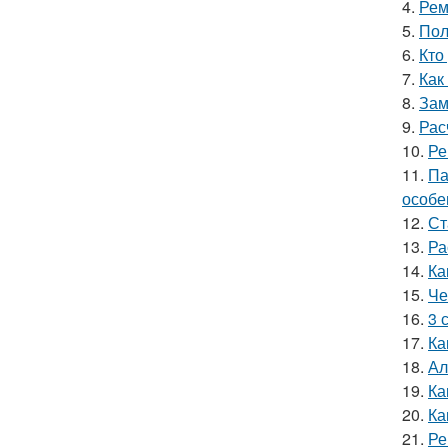
4.
Рем
5.
Пол
6.
Кто
7.
Как
8.
Зам
9.
Рас
10.
Ре
11.
Па
особе
12.
Ст
13.
Ра
14.
Ка
15.
Че
16.
3 
17.
Ка
18.
Ал
19.
Ка
20.
Ка
21.
Ре