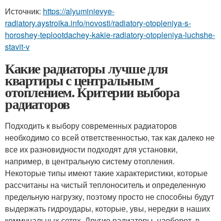
Источник:
https://alyuminievye-
radiatory.aystroika.info/novosti/radiatory-otopleniya-s-
horoshey-teplootdachey-kakie-radiatory-otopleniya-luchshe-
stavit-v
Какие радиаторы лучше для
квартиры с центральным
отоплением. Критерии выбора
радиаторов
Подходить к выбору современных радиаторов
необходимо со всей ответственностью, так как далеко не
все их разновидности подходят для установки,
например, в центральную систему отопления.
Некоторые типы имеют такие характеристики, которые
рассчитаны на чистый теплоноситель и определенную
предельную нагрузку, поэтому просто не способны будут
выдержать гидроудары, которые, увы, нередки в наших
коммунальных сетях. Другие радиаторы, наоборот, в