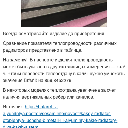
Всегда осматривайте изделие до приобретения
Сравнение показателя теплопроводности различных
радиаторов представлено в таблице.
На заметку! В паспорте изделия теплопроводность
может быть указана в других единицах измерения — кал/
ч. Чтобы перевести теплоотдачу в кал/ч, нужно умножить
значение Вт/м*К на 859,8452279.
В некоторых моделях теплоотдача увеличена за счет
наличия вертикальных ребер или каналов.
Источник:
https://batarei-iz-
alyuminiya.postroivsesam.info/novosti/kakoy-radiator-
otopleniya-luchshe-bimetall-ili-alyuminiy-kakie-radiatory-
dlya-kakih-sistem