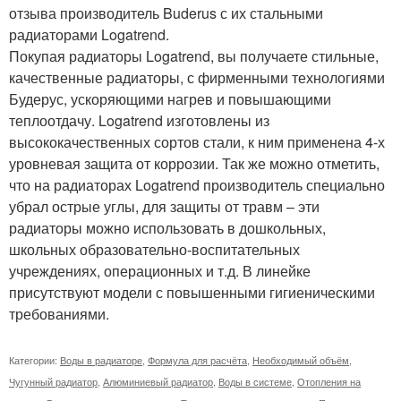
отзыва производитель Buderus с их стальными
радиаторами Logatrend.
Покупая радиаторы Logatrend, вы получаете стильные,
качественные радиаторы, с фирменными технологиями
Будерус, ускоряющими нагрев и повышающими
теплоотдачу. Logatrend изготовлены из
высококачественных сортов стали, к ним применена 4-х
уровневая защита от коррозии. Так же можно отметить,
что на радиаторах Logatrend производитель специально
убрал острые углы, для защиты от травм – эти
радиаторы можно использовать в дошкольных,
школьных образовательно-воспитательных
учреждениях, операционных и т.д. В линейке
присутствуют модели с повышенными гигиеническими
требованиями.
Категории:
Воды в радиаторе
,
Формула для расчёта
,
Необходимый объём
,
Чугунный радиатор
,
Алюминиевый радиатор
,
Воды в системе
,
Отопления на