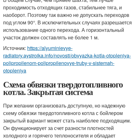
проходимость отходящих газов, стабильнее тяга, и
наоборот. Поэтому так важно не допускать переходов
под углом 90°. В исключительных случаях разрешается
использование одного перехода. А горизонтальный
участок должен составлять не более 1 м.
Источник:
https://alyuminievye-
radiatory.aystroika.info/novosti/obvyazka-kotla-otopleniya-
polipropilenom-polipropilenovye-truby-v-sistemah-
otopleniya
Схема обвязки твердотопливного
котла. Закрытая система
При желании организовать доступную, но надежную
схему обвязки твердотопливного котла с бойлером
закрытый вариант может стать наиболее подходящим.
Он функционирует за счет разности плотностей
холодного и горячего теплоносителя и обладает