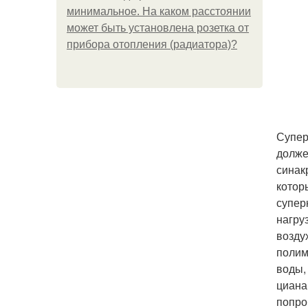
минимальное. На каком расстоянии
может быть установлена розетка от
прибора отопления (радиатора)?
Супер
долже
синак
котор
супер
нагру
возду
полим
воды,
циана
попро