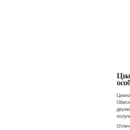
Циа
осо
Циана
Обесп
двухк
получ
Отлич