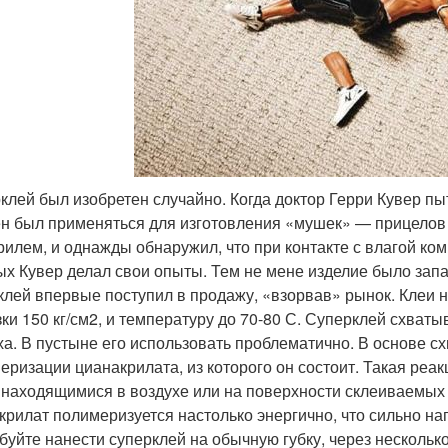
клей был изобретен случайно. Когда доктор Герри Кувер пыт
н был применяться для изготовления «мушек» — прицелов 
рилем, и однажды обнаружил, что при контакте с влагой ко
ых Кувер делал свои опыты. Тем не мене изделие было запат
клей впервые поступил в продажу, «взорвав» рынок. Клеи 
зки 150 кг/см2, и температуру до 70-80 С. Суперклей схваты
ха. В пустыне его использовать проблематично. В основе с
еризации цианакрилата, из которого он состоит. Такая реа
 находящимися в воздухе или на поверхности склеиваемых 
крилат полимеризуется настолько энергично, что сильно наг
буйте нанести суперклей на обычную губку, через нескольк