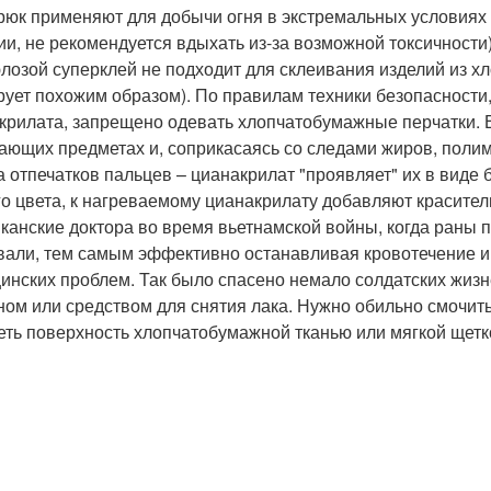
трюк применяют для добычи огня в экстремальных условиях
ии, не рекомендуется вдыхать из-за возможной токсичности)
лозой суперклей не подходит для склеивания изделий из х
рует похожим образом). По правилам техники безопасност
крилата, запрещено одевать хлопчатобумажные перчатки. Е
ающих предметах и, соприкасаясь со следами жиров, полим
а отпечатков пальцев – цианакрилат "проявляет" их в виде 
го цвета, к нагреваемому цианакрилату добавляют красит
канские доктора во время вьетнамской войны, когда раны 
вали, тем самым эффективно останавливая кровотечение 
инских проблем. Так было спасено немало солдатских жизн
ном или средством для снятия лака. Нужно обильно смочить
еть поверхность хлопчатобумажной тканью или мягкой щетко