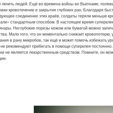
 лечить людей. Ещё во времена войны во Вьетнаме, полев
овки кровотечение и закрытия глубоких ран. Благодаря быс
дующее соединение этих краёв, солдаты теряли меньше крови
али» стандартным способом. В настоящее время суперкле
инары. Неглубокие порезы ножом или бумагой можно запеч
тва. Мало того, что он моментально снижает кровопотерю
ания в рану микробов, так ещё и может помочь избежать 
 не рекомендуют прибегать в помощи суперклея постоянно.
аки не является лекарственным средством. Помните, он мож
ции.