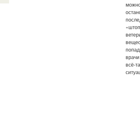
можно
остан
после
«штоп
ветер
вещес
попад
врачи
всё-т
ситуа