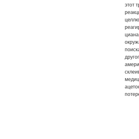
этот 
реакц
целлю
реаги
циана
окруж
поиск
друго
амери
склеи
медиц
ацето
потер