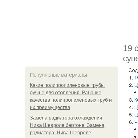
19 
суп
Сод
Популярные материалы
1
Ц
Какие полипропиленовые трубы
лучше для отопления. Рабочие
К
качества полипропиленовых труб и
Ц
их преимущества
Ц
Замена радиатора охлаждения
Ч
Нива Шевроле бертоне. Замена
радиатора: Нива Шевроле