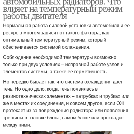
автомобильных радиаторов. Что
влияет на температурный режим
работы двигателя
Алюминиевый
Герметик для
Нормальная работа силовой установки автомобиля и ее
радиатор
антифриза
ресурс в многом зависят от такого фактора, как
оптимальный температурный режим, который
обеспечивается системой охлаждения.
Соблюдение необходимой температуры возможно
только при двух условиях – исправной работе узлов и
элементов системы, а также ее герметичность.
Но нередко бывает так, что система охлаждения дает
течь. Но одно дело, когда течь появилась в
резинотехнических элементах – патрубках и трубках или
же в местах их соединения, и совсем другое, если ОЖ
протекает из-за повреждения радиатора или появления
трещины в головке блока, самом блоке или прокладке
между ними.