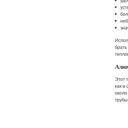
удо
уст
бол
неб
зна
Испол
брать
тепло
Алюм
Этот 
как в
около 
трубы