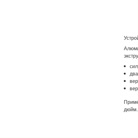
Устро
Алюми
экстр
сил
два
вер
вер
Приме
дюйм.