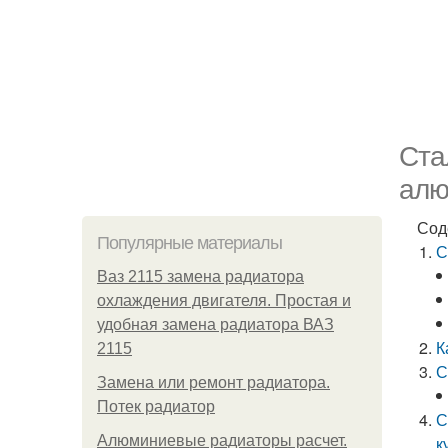
Ста
алю
Сод
Популярные материалы
С
Ваз 2115 замена радиатора
охлаждения двигателя. Простая и
удобная замена радиатора ВАЗ
К
2115
С
Замена или ремонт радиатора.
Потек радиатор
С
Алюминиевые радиаторы расчет.
к