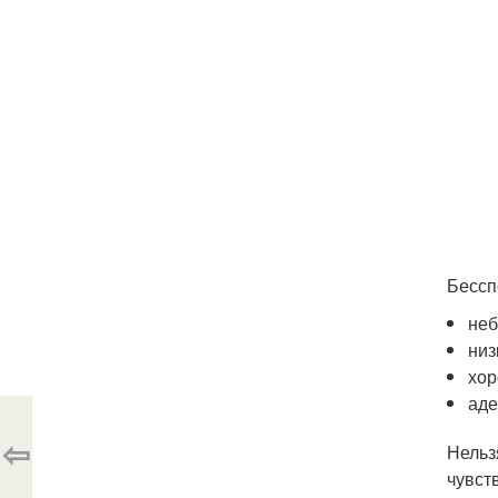
Бессп
неб
низ
хор
аде
⇦
Нельз
чувст