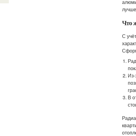
алюми
лучше
Что 
С учё
харак
Сформ
Рад
пок
Из-
поз
гра
В о
сто
Радиа
кварт
отопл