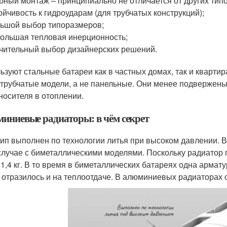
бный монтаж – принципиально не отличается от других типо
ойчивость к гидроударам (для трубчатых конструкций);
ьшой выбор типоразмеров;
ольшая тепловая инерционность;
чительный выбор дизайнерских решений.
ьзуют стальные батареи как в частных домах, так и квартир
 трубчатые модели, а не панельные. Они менее подвержены
носителя в отоплении.
иниевые радиаторы: в чём секрет
тип выполнен по технологии литья при высоком давлении. Вн
 случае с биметаллическими моделями. Поскольку радиатор
1,4 кг. В то время в биметаллических батареях одна арматур
 отразилось и на теплоотдаче. В алюминиевых радиаторах 