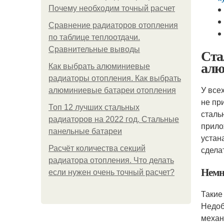
Почему необходим точный расчет
Сравнение радиаторов отопления
по таблице теплоотдачи.
Сравнительные выводы
Ста
алю
Как выбрать алюминиевые
радиаторы отопления. Как выбрать
У все
алюминиевые батареи отопления
не пр
Топ 12 лучших стальных
сталь
радиаторов на 2022 год. Стальные
прило
панельные батареи
устан
Расчёт количества секций
сдела
радиатора отопления. Что делать
Немн
если нужен очень точный расчет?
Такие
Недоб
механ