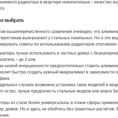
ниевого радиатора в квартире нежелательна – качество во
го.
же выбрать
том вышеперечисленного сравнения очевидно, что алюмин
теристикам выигрывают у стальных панельных. Но и эти ви
ировать советы по использованию радиаторов отопления 
иаторы лучше использовать в частных домах с безнапорно
азатель – до 3 атм.
за низкой инерционности предпочтительно ставить алюмини
волит быстро создать нужный микроклимат в зависимости о
фика.
тдельных случаях возможна установка таких моделей в ква
ит остро, лучше предпочесть стальные модели или вовсе б
торы из стали более универсальны в плане сферы примене
ир, домов. Но и здесь не обойтись без грамотных расчётов.
ения.