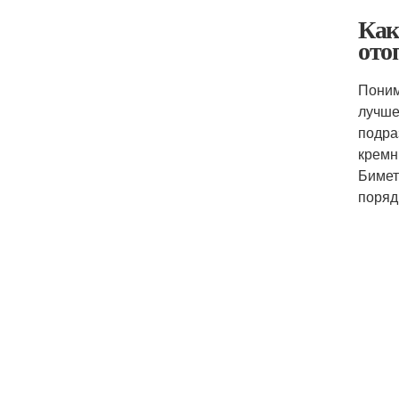
Как
ото
Поним
лучше
подра
кремн
Бимет
поряд