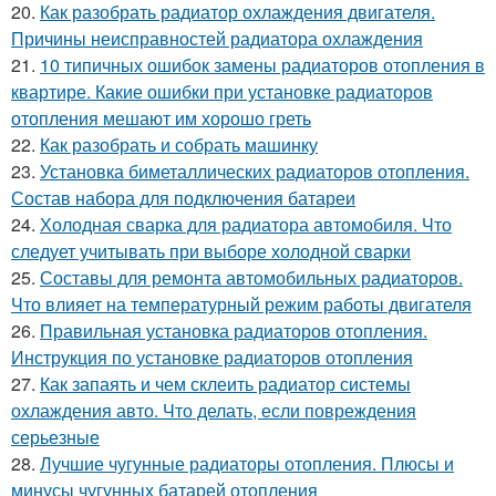
20.
Как разобрать радиатор охлаждения двигателя.
Причины неисправностей радиатора охлаждения
21.
10 типичных ошибок замены радиаторов отопления в
квартире. Какие ошибки при установке радиаторов
отопления мешают им хорошо греть
22.
Как разобрать и собрать машинку
23.
Установка биметаллических радиаторов отопления.
Состав набора для подключения батареи
24.
Холодная сварка для радиатора автомобиля. Что
следует учитывать при выборе холодной сварки
25.
Составы для ремонта автомобильных радиаторов.
Что влияет на температурный режим работы двигателя
26.
Правильная установка радиаторов отопления.
Инструкция по установке радиаторов отопления
27.
Как запаять и чем склеить радиатор системы
охлаждения авто. Что делать, если повреждения
серьезные
28.
Лучшие чугунные радиаторы отопления. Плюсы и
минусы чугунных батарей отопления