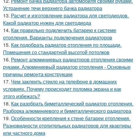
12.
Ремонт бачка радиатора автомобиля своими руками.
Устранение течи верхнего бачка радиатора
13.
Расчет и изготовление радиатора для светодиодов.
Какой радиатор нужен для светодиода
14.
Как правильно подключить батарею к системе
отопления. Варианты подключения радиаторов
15.
Как подобрать радиатор отопления по площади.
Помещения со стандартной высотой потолков
16.
Ремонт алюминиевых радиаторов отопления своими
руками. Алюминиевый радиатор отопления - Основные
причины ремонта конструкции
17.
Чем заклеить стекло на телефоне в домашних
условиях. Почему происходит поломка экрана и как
этого избежать?
18.
Как разобрать биметаллический радиатор отопления.
Разборка алюминиевого и биметаллического радиатора
19.
Особенности крепления к стене батареи отопления.
Разновидности отопительных радиаторов для квартиры
или частного дома