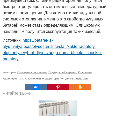
преимуществом. С таким радиатором не получится
быстро отрегулировать оптимальный температурный
режим в помещении. Для домов с индивидуальной
системой отопления, именно это свойство чугунных
батарей может стать определяющим. Слишком уж
накладным получится эксплуатация таких изделий.
Источник:
https://batarei-iz-
alyuminiya.postroivsesam.info/stati/kakie-radiatory-
otopleniya-vybrat-dlya-svoego-doma-bimetallicheskie-
radiatory
Категории:
Отопления по мнению
,
Подходящий вариант
,
Основные
характеристики
,
Алюминиевые радиаторы
,
Чугунные радиаторы
Читайте также