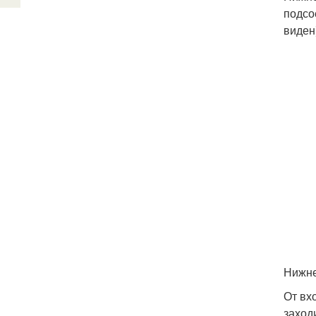
подсо
виден
Нижне
От вх
заход