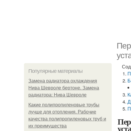
Пер
уст
Сод
Популярные материалы
П
Б
Замена радиатора охлаждения
Нива Шевроле бертоне. Замена
К
радиатора: Нива Шевроле
Д
Какие полипропиленовые трубы
П
лучше для отопления. Рабочие
Пер
качества полипропиленовых труб и
уст
их преимущества