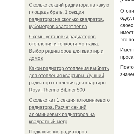
Сколько секций радиатора на какую
Отопи
площадь брать. 1 секция
одну,
радиатора: на сколько квадратов,
своео
кубометров хватает тепла
имеет
Схемы установки радиаторов
это п
отопления и тонкости монтажа.
Именн
Выбор радиаторов для квартир и
проса
домов
Поэто
Какой радиатор отопления выбрать
значе
для отопления квартиры. Лучший
радиатор отопления для квартиры
Royal Thermo BiLiner 500
Сколько квт 1 секция алюминиевого
радиатора. Расчет секций
алюминиевых радиаторов на
квадратный метр
Подключение радиаторов