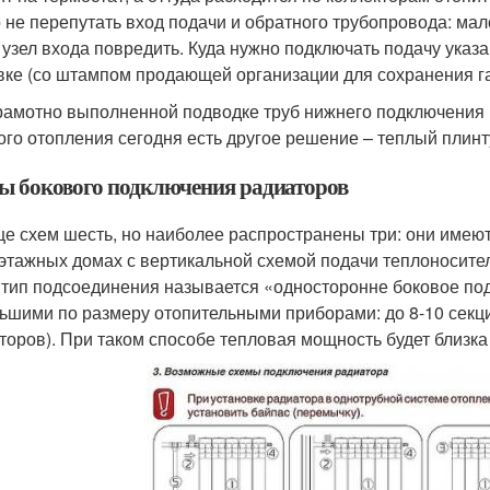
 не перепутать вход подачи и обратного трубопровода: мало 
 узел входа повредить. Куда нужно подключать подачу указ
вке (со штампом продающей организации для сохранения га
рамотно выполненной подводке труб нижнего подключения р
ого отопления сегодня есть другое решение – теплый плинт
ы бокового подключения радиаторов
е схем шесть, но наиболее распространены три: они имею
этажных домах с вертикальной схемой подачи теплоносител
 тип подсоединения называется «односторонне боковое по
ьшими по размеру отопительными приборами: до 8-10 секций
торов). При таком способе тепловая мощность будет близка 