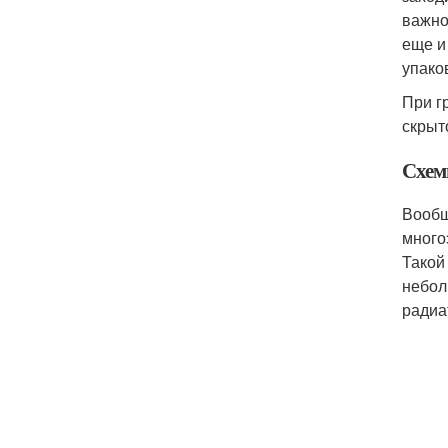
важно
еще и
упако
При г
скрыт
Схем
Вообщ
много
Такой
небол
радиа