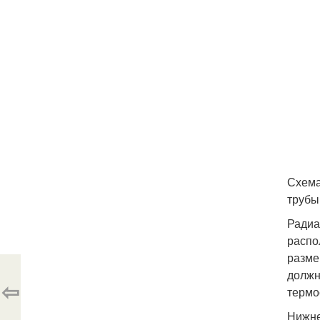
Схема
трубы
Радиа
распо
разме
должн
⇦
термо
Нижне