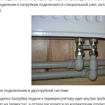
единении к патрубкам подключается специальный узел, ко
).
е подключение в двухтрубной системе
одного патрубка подачи к терморегулятору идет внутри труб
ит на термостат, а оттуда расходится по коллекторам отоп