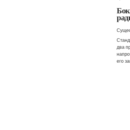
Бок
рад
Сущес
Станд
два п
напро
его з