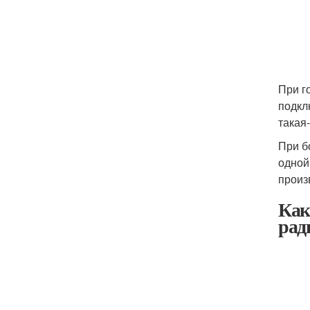
При г
подкл
такая
При б
одной
произ
Как
рад