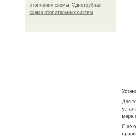
отопления схемы. Однотрубная
схема отопительных систем
Устан
Для т
устан
мера 
Еще о
прави