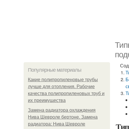
Тип
под
Сод
Популярные материалы
Т
Б
Какие полипропиленовые трубы
с
лучше для отопления. Рабочие
Т
качества полипропиленовых труб и
их преимущества
Замена радиатора охлаждения
Нива Шевроле бертоне. Замена
Тип
радиатора: Нива Шевроле