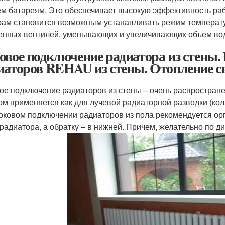
ем батареям. Это обеспечивает высокую эффективность ра
рам становится возможным устанавливать режим температу
енных вентилей, уменьшающих и увеличивающих объем вод
овое подключение радиатора из стены.
иаторов REHAU из стены. Отопление 
ое подключение радиаторов из стены – очень распростран
ом применяется как для лучевой радиаторной разводки (колл
оковом подключении радиаторов из пола рекомендуется орг
 радиатора, а обратку – в нижней. Причем, желательно по д