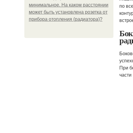
минимальное. На каком расстоянии
по вс
может быть установлена розетка от
конту
прибора отопления (радиатора)?
встро
Бок
рад
Боков
успех
При б
части