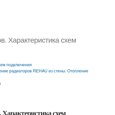
в. Характеристика схем
хем подключения
чение радиаторов REHAU из стены. Отопление
а
 Характеристика схем