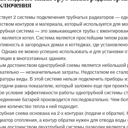
ключения
твует 2 системы подключения трубчатых радиаторов — одн
еством контуров и материала, который используется для м
рубная система — это замыкающиеся трубы с вмонтирова
 является котел. Система является простейшим типом разв
тивность в загородных домах и коттеджах, где установлен
. Однако ее можно успешно использовать и для установки 
ляции в многоэтажных зданиях.
ым достоинством однотрубной схемы является небольшой р
вательно — незначительные затраты. Недостатком ее стало
ратуры виды. В этой системе нельзя подключить приборы и
отдачи равна показателю, который заложен еще при проект
ое условие эффективности работы однотрубной системы ста
единение батарей производится последовательно. Чем бол
ее количество тепла к ней подходит.
рубная схема основана на 2-х контурах (подачи и обратки)
диатор отопления, а контур обратки нужен для отвода воды 
ым достоинством двухтрубной системы разводки является 