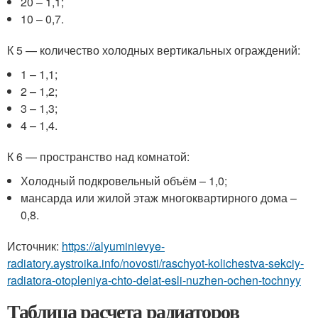
20 – 1,1;
10 – 0,7.
К 5 — количество холодных вертикальных ограждений:
1 – 1,1;
2 – 1,2;
3 – 1,3;
4 – 1,4.
К 6 — пространство над комнатой:
Холодный подкровельный объём – 1,0;
мансарда или жилой этаж многоквартирного дома –
0,8.
Источник:
https://alyuminievye-
radiatory.aystroika.info/novosti/raschyot-kolichestva-sekciy-
radiatora-otopleniya-chto-delat-esli-nuzhen-ochen-tochnyy
Таблица расчета радиаторов