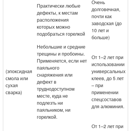
Очень
Практически любые
долговечная,
дефекты, к местам
почти как
расположения
заводская (до
которых можно
10 лет и
подобраться горелкой
больше)
Небольшие и средние
трещины и пробоины.
От 1–2 лет при
Применяется, если нет
использовании
паяльного
(эпоксидная
универсальных
снаряжения или
смола или
клеев, до 5 лет
дефект в
сухая
– при
труднодоступном
сварка)
применении
месте, куда не
спецсоставов
подлезть ни
для алюминия.
паяльником, ни
горелкой.
От 1–2 лет при