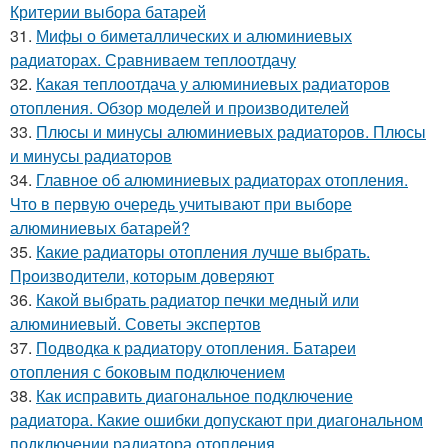
Критерии выбора батарей
31.
Мифы о биметаллических и алюминиевых
радиаторах. Сравниваем теплоотдачу
32.
Какая теплоотдача у алюминиевых радиаторов
отопления. Обзор моделей и производителей
33.
Плюсы и минусы алюминиевых радиаторов. Плюсы
и минусы радиаторов
34.
Главное об алюминиевых радиаторах отопления.
Что в первую очередь учитывают при выборе
алюминиевых батарей?
35.
Какие радиаторы отопления лучше выбрать.
Производители, которым доверяют
36.
Какой выбрать радиатор печки медный или
алюминиевый. Советы экспертов
37.
Подводка к радиатору отопления. Батареи
отопления с боковым подключением
38.
Как исправить диагональное подключение
радиатора. Какие ошибки допускают при диагональном
подключении радиатора отопления