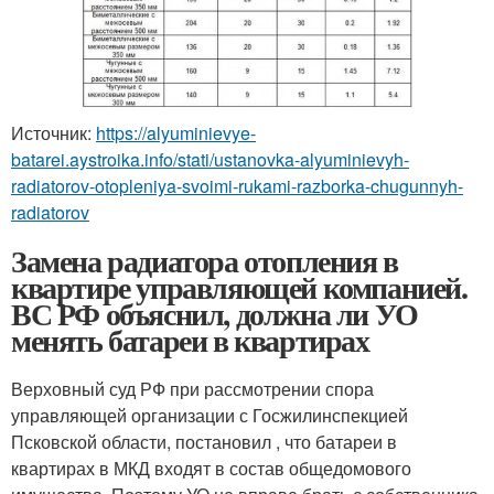
Источник:
https://alyuminievye-
batarei.aystroika.info/stati/ustanovka-alyuminievyh-
radiatorov-otopleniya-svoimi-rukami-razborka-chugunnyh-
radiatorov
Замена радиатора отопления в
квартире управляющей компанией.
ВС РФ объяснил, должна ли УО
менять батареи в квартирах
Верховный суд РФ при рассмотрении спора
управляющей организации с Госжилинспекцией
Псковской области, постановил , что батареи в
квартирах в МКД входят в состав общедомового