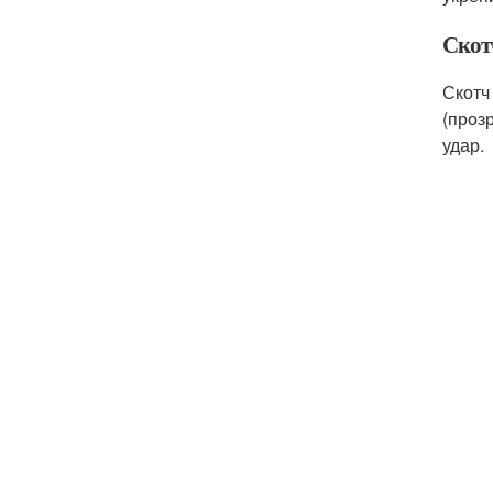
Скот
Скотч
(проз
удар.