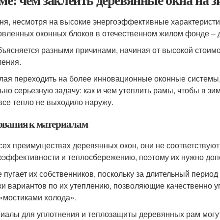
ня, несмотря на высокие энергоэффективные характеристик
овленных оконных блоков в отечественном жилом фонде – 
бъясняется разными причинами, начиная от высокой стоимо
ления.
лая переходить на более инновационные оконные системы
ьно серьезную задачу: как и чем утеплить рамы, чтобы в зи
все тепло не выходило наружу.
ования к материалам
сех преимуществах деревянных окон, они не соответствую
оэффективности и теплосбережению, поэтому их нужно доп
е пугает их собственников, поскольку за длительный период
ки вариантов по их утеплению, позволяющие качественно у
 «мостиками холода».
иалы для уплотнения и теплозащиты деревянных рам могу