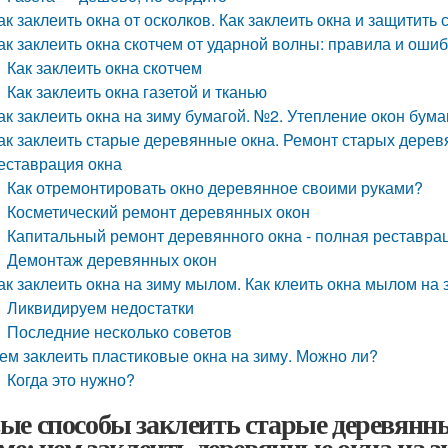
ак заклеить окна от осколков. Как заклеить окна и защитить
ак заклеить окна скотчем от ударной волны: правила и оши
Как заклеить окна скотчем
Как заклеить окна газетой и тканью
ак заклеить окна на зиму бумагой. №2. Утепление окон бума
ак заклеить старые деревянные окна. Ремонт старых дерев
еставрация окна
Как отремонтировать окно деревянное своими руками?
Косметический ремонт деревянных окон
Капитальный ремонт деревянного окна - полная реставра
Демонтаж деревянных окон
ак заклеить окна на зиму мылом. Как клеить окна мылом на 
Ликвидируем недостатки
Последние несколько советов
ем заклеить пластиковые окна на зиму. Можно ли?
Когда это нужно?
ые способы заклеить старые деревянн
оме: чем заклеить деревянные окна на 