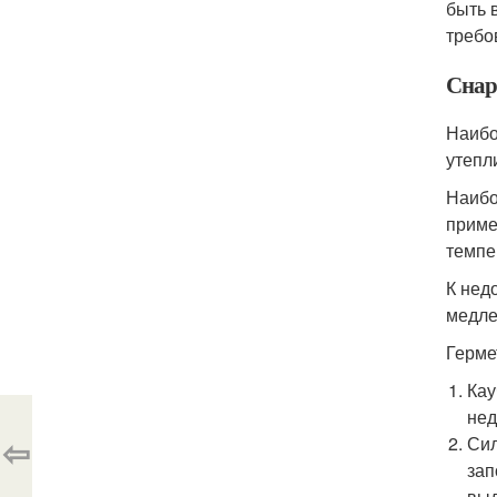
быть 
требо
Сна
Наибо
утепл
Наибо
приме
темпе
К нед
медле
Герме
Кау
нед
⇦
Сил
зап
выд