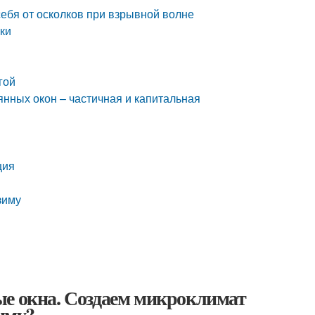
 себя от осколков при взрывной волне
бки
гой
янных окон – частичная и капитальная
ция
зиму
ые окна. Создаем микроклимат
зиму?