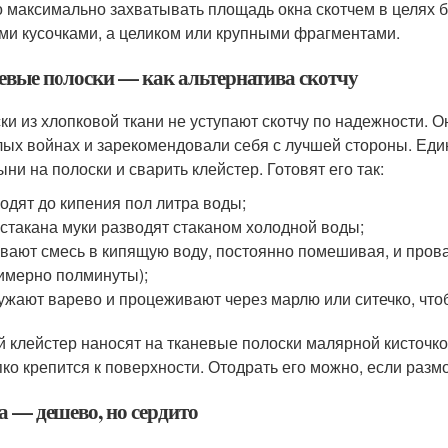
 максимально захватывать площадь окна скотчем в целях бе
ми кусочками, а целиком или крупными фрагментами.
евые полоски — как альтернатива скотчу
ки из хлопковой ткани не уступают скотчу по надежности.
ых войнах и зарекомендовали себя с лучшей стороны. Един
ыни на полоски и сварить клейстер. Готовят его так:
одят до кипения пол литра воды;
стакана муки разводят стаканом холодной воды;
вают смесь в кипящую воду, постоянно помешивая, и пров
имерно полминуты);
ужают варево и процеживают через марлю или ситечко, что
й клейстер наносят на тканевые полоски малярной кисточкой
пко крепится к поверхности. Отодрать его можно, если разм
а — дешево, но сердито