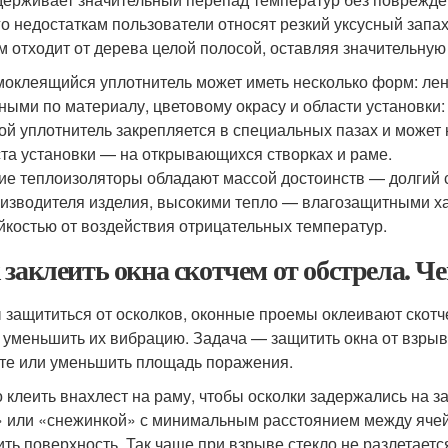
го недостаткам пользователи относят резкий уксусный запа
м отходит от дерева целой полосой, оставляя значительную
оклеящийся уплотнитель может иметь несколько форм: лент
ными по материалу, цветовому окрасу и области установки:
ой уплотнитель закрепляется в специальных пазах и может 
та установки — на открывающихся створках и раме.
ие теплоизоляторы обладают массой достоинств — долгий с
изводителя изделия, высокими тепло — влагозащитными ха
йкостью от воздействия отрицательных температур.
 заклеить окна скотчем от обстрела. Ч
 защититься от осколков, оконные проемы оклеивают скотче
 уменьшить их вибрацию. Задача — защитить окна от взрывн
те или уменьшить площадь поражения.
 клеить внахлест на раму, чтобы осколки задержались на з
» или «‎снежинкой» с минимальным расстоянием между яче
ить поверхность. Так чаще при взрыве стекло не разлетаетс