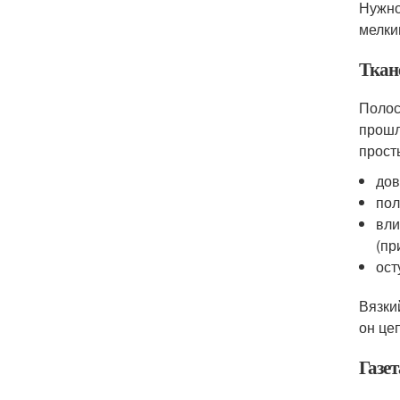
Нужно
мелки
Ткан
Полос
прошл
прост
дов
пол
вли
(пр
ост
Вязки
он це
Газет