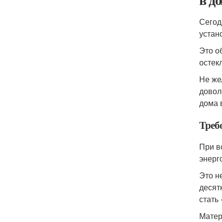
Сегод
устан
Это о
остек
Не же
довол
дома 
Треб
При в
энерг
Это н
десят
стать
Матер