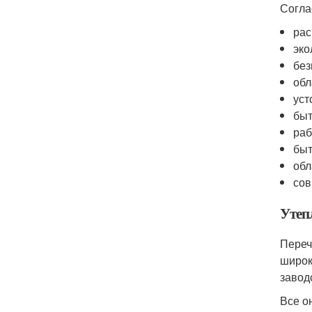
Согла
рас
эко
без
обл
уст
быт
раб
быт
обл
сов
Утеп
Переч
широк
завод
Все о