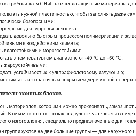
сно требованиям СНиП все теплозащитные материалы дол
полагать нужной пластичностью, чтобы заполнять даже са
логически безопасными;
вредными для здоровья человека;
адать довольно быстрым процессом полимеризации и затв
ойчивыми к воздействиям климата;
ь влагостойкими и морозостойкими;
отать в температурном диапазоне от -40 °С до +60 °С;
ь жароустойчивыми;
адать устойчивостью к ультрафиолетовому излучению;
местимы с лакокрасочным покрытием деревянной поверхно
лители оконных блоков
ень материалов, которыми можно проклеивать, замазывать
ий. К ним можно отнести как подручные материалы в виде 
ского изготовления, специально предназначенные для тепл
ни группируются на две большие группы — для наружного 