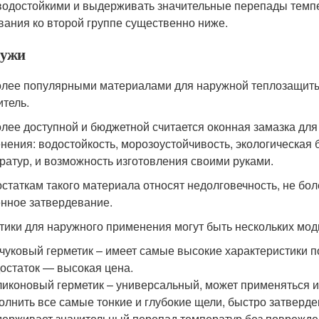
водостойкими и выдерживать значительные перепады темпер
вания ко второй группе существенно ниже.
ружи
лее популярными материалами для наружной теплозащиты 
итель.
лее доступной и бюджетной считается оконная замазка дл
нения: водостойкость, морозоустойчивость, экологическая 
ратур, и возможность изготовления своими руками.
остаткам такого материала относят недолговечность, не бол
нное затвердевание.
тики для наружного применения могут быть нескольких мод
чуковый герметик – имеет самые высокие характеристики п
остаток — высокая цена.
иконовый герметик – универсальный, может применяться и 
олнить все самые тонкие и глубокие щели, быстро затверд
ерживает значительный перепад температур без поврежде