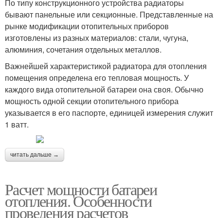
По типу конструкционного устройства радиаторы
бывают панельные или секционные. Представленные на
Кронштейны для
рынке модификации отопительных приборов
Радиатор на стену
радиаторов
изготовлены из разных материалов: стали, чугуна,
алюминия, сочетания отдельных металлов.
Важнейшей характеристикой радиатора для отопления
Крепление для
Кронштейны на
помещения определена его тепловая мощность. У
стальных радиаторов
чугунный радиатор
каждого вида отопительной батареи она своя. Обычно
мощность одной секции отопительного прибора
указывается в его паспорте, единицей измерения служит
1 ватт.
Водяные радиаторы
Радиаторы в полу
читать дальше →
Крепление для
Расчет мощности батареи
биметаллических
Радиатор к газобетону
отопления. Особенности
радиаторов
проведения расчетов