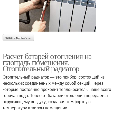
Вертикальные
Круглые радиаторы
радиаторы
читать дальше →
Радиатор на стене
Окна до радиатора
Расчет батарей отопления на
площадь помещения.
Отопительный радиатор
Радиаторы с
Трубы для радиаторов
полипропиленовыми
Отопительный радиатор — это прибор, состоящий из
трубами
нескольких соединенных между собой секций, через
которые постоянно проходит теплоноситель, чаще всего
горячая вода. Тепло от батареи отопления передается
окружающему воздуху, создавая комфортную
Чугунный радиатор
Радиатор с трубой
температуру в жилом помещении.