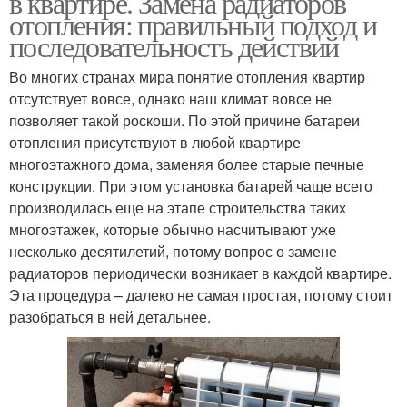
в квартире. Замена радиаторов
отопления: правильный подход и
последовательность действий
Биметаллический
Во многих странах мира понятие отопления квартир
Радиаторы по окнам
радиатор
отсутствует вовсе, однако наш климат вовсе не
позволяет такой роскоши. По этой причине батареи
отопления присутствуют в любой квартире
многоэтажного дома, заменяя более старые печные
Радиатор по
Радиатор по метражу
конструкции. При этом установка батарей чаще всего
количеству
производилась еще на этапе строительства таких
многоэтажек, которые обычно насчитывают уже
несколько десятилетий, потому вопрос о замене
радиаторов периодически возникает в каждой квартире.
Панельные радиаторы
Стальной радиатор
Эта процедура – далеко не самая простая, потому стоит
разобраться в ней детальнее.
Радиаторы в
Трубчатые радиаторы
соотношении