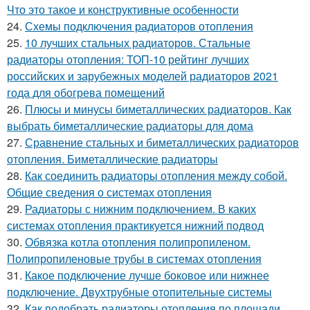
Что это такое и конструктивные особенности
24.
Схемы подключения радиаторов отопления
25.
10 лучших стальных радиаторов. Стальные
радиаторы отопления: ТОП-10 рейтинг лучших
российских и зарубежных моделей радиаторов 2021
года для обогрева помещений
26.
Плюсы и минусы биметаллических радиаторов. Как
выбрать биметаллические радиаторы для дома
27.
Сравнение стальных и биметаллических радиаторов
отопления. Биметаллические радиаторы
28.
Как соединить радиаторы отопления между собой.
Общие сведения о системах отопления
29.
Радиаторы с нижним подключением. В каких
системах отопления практикуется нижний подвод
30.
Обвязка котла отопления полипропиленом.
Полипропиленовые трубы в системах отопления
31.
Какое подключение лучше боковое или нижнее
подключение. Двухтрубные отопительные системы
32.
Как подобрать радиаторы отопления по площади.