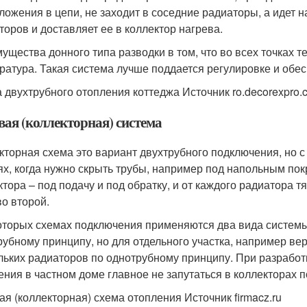
ложения в цепи, не заходит в соседние радиаторы, а идет н
торов и доставляет ее в коллектор нагрева.
ущества донного типа разводки в том, что во всех точках 
ратура. Такая система лучше поддается регулировке и обе
 двухтрубного отопления коттеджа Источник ro.decorexpro.
вая (коллекторная) система
кторная схема это вариант двухтрубного подключения, но с
ях, когда нужно скрыть трубы, например под напольным пок
ктора – под подачу и под обратку, и от каждого радиатора т
во второй.
оторых схемах подключения применяются два вида системы
рубному принципу, но для отдельного участка, например в
льких радиаторов по однотрубному принципу. При разрабо
ения в частном доме главное не запутаться в коллекторах п
ая (коллекторная) схема отопления Источник firmacz.ru