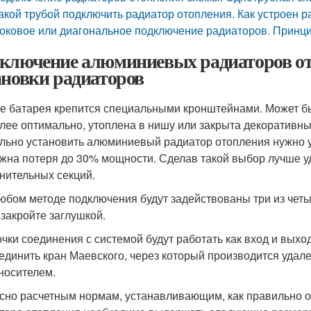
акой трубой подключить радиатор отопления. Как устроен 
оковое или диагональное подключение радиаторов. Принц
ключение алюминиевых радиаторов от
ановки радиаторов
не батарея крепится специальными кронштейнами. Может б
лее оптимально, утоплена в нишу или закрыта декоративн
льно установить алюминиевый радиатор отопления нужно уч
жна потеря до 30% мощности. Сделав такой выбор лучше у
нительных секций.
юбом методе подключения будут задействованы три из чет
 закройте заглушкой.
очки соединения с системой будут работать как вход и выхо
единить кран Маевского, через который производится удал
носителем.
сно расчетным нормам, устанавливающим, как правильно 