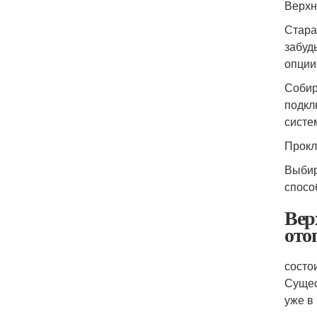
Верхн
Стара
забуд
опции
Собир
подкл
систе
Прокл
Выбир
спосо
Вер
ото
состо
Сущес
уже в