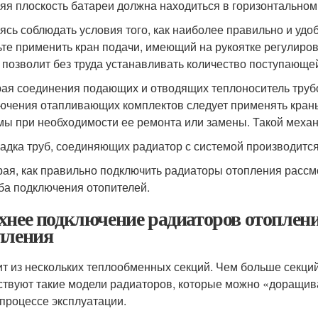
яя плоскость батареи должна находиться в горизонтальном
ясь соблюдать условия того, как наиболее правильно и уд
ьте применить кран подачи, имеющий на рукоятке регулиро
 позволит без труда устанавливать количество поступающе
ая соединения подающих и отводящих теплоноситель трубо
ючения отапливающих комплектов следует применять кран
мы при необходимости ее ремонта или замены. Такой меха
адка труб, соединяющих радиатор с системой производится
ая, как правильно подключить радиаторы отопления рассм
ба подключения отопителей.
хнее подключение радиаторов отоплени
пления
ит из нескольких теплообменных секций. Чем больше секций
твуют такие модели радиаторов, которые можно «доращив
 процессе эксплуатации.