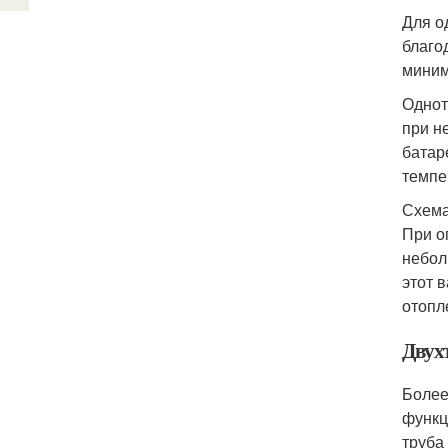
Для о
благо
миним
Однот
при н
батар
темпе
Схема
При о
небол
этот 
отопл
Двух
Более
функц
труба