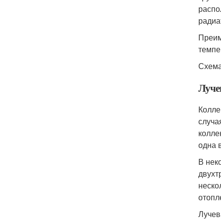
распо
радиа
Преим
темпе
Схема
Луче
Колле
случа
колле
одна 
В нек
двухт
неско
отопл
Лучев