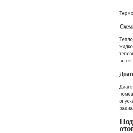
Термо
Схем
Тепло
жидко
тепло
вытес
Диаг
Диаго
помещ
опуск
радиа
Под
ото