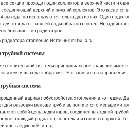
 все секции проходит один коллектор в верхней части и оди
, соединяющий верхний и нижний коллектор. Это касается в
 4 выхода, но используются только два из них. Один подклю
т для отвода остывшей воды обратно в котел. Незадейств
ено большинство радиаторов.
 радиатора отопления Источник mr-build.ru
 трубной системы
ме отопительной системы принципиальное значение имеет
носителя и выхода «обратки». Это зависит от направления 
трубная система
прощенный вариант обустройства отопления в коттедже. Да
ет для разводки меньше труб и выполняется с меньшими т
тавляет собой цепь радиаторов, соединенных одной трубой.
редно в каждый радиатор, перетекая из одного в другой. То
ей для следующей, и т. д.