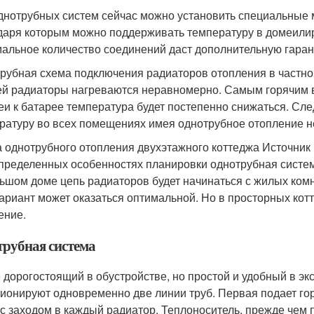
днотрубных систем сейчас можно установить специальные м
даря которым можно поддерживать температуру в домеилир
альное количество соединений даст дополнительную гаран
рубная схема подключения радиаторов отопления в частно
ей радиаторы нагреваются неравномерно. Самым горячим в
еи к батарее температура будет постепенно снижаться. Сл
ратуру во всех помещениях имея однотрубное отопление 
 однотрубного отопления двухэтажного коттеджа Источник 
пределенных особенностях планировки однотрубная систем
ьшом доме цепь радиаторов будет начинаться с жилых ком
вариант может оказаться оптимальной. Но в просторных ко
ение.
трубная система
 дорогостоящий в обустройстве, но простой и удобный в эк
ионируют одновременно две линии труб. Первая подает горя
 с заходом в каждый радиатор. Теплоноситель, прежде чем п