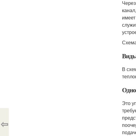
Через
канал
имеет
служи
устро
Схема
Виды
В схе
тепло
Одно
Это у
требу
предс
⇦
пооче
подач