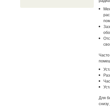
радиа
Меж
рас
по
Заз
обо
Отс
сво
Часто
помещ
Уст
Раз
Час
Уст
Для б
снизу