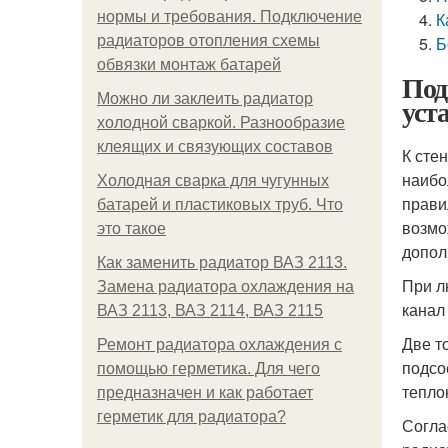
нормы и требования. Подключение
К
радиаторов отопления схемы
Б
обвязки монтаж батарей
Под
Можно ли заклеить радиатор
уст
холодной сваркой. Разнообразие
клеящих и связующих составов
К сте
наибо
Холодная сварка для чугунных
прави
батарей и пластиковых труб. Что
возмо
это такое
допол
Как заменить радиатор ВАЗ 2113.
При л
Замена радиатора охлаждения на
канал
ВАЗ 2113, ВАЗ 2114, ВАЗ 2115
Две т
Ремонт радиатора охлаждения с
подсо
помощью герметика. Для чего
тепло
предназначен и как работает
герметик для радиатора?
Согла