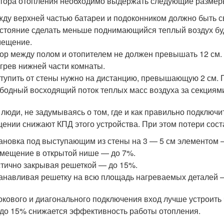
тора отопления необходимо выдержать следующие размер
ду верхней частью батареи и подоконником должно быть с
стояние сделать меньше поднимающийся теплый воздух буде
мещение.
ор между полом и отопителем не должен превышать 12 см.
грев нижней части комнаты.
тупить от стены нужно на дистанцию, превышающую 2 см.
бодный восходящий поток теплых масс воздуха за секциями,
 люди, не задумываясь о том, где и как правильно подключ
ении снижают КПД этого устройства. При этом потери сост
ановка под выступающим из стены на 3 — 5 см элементом 
мещение в открытой нише — до 7%.
тично закрывая решеткой — до 15%.
анавливая решетку на всю площадь нагреваемых деталей 
окового и диагонального подключения вход лучше устроить 
 до 15% снижается эффективность работы отопления.