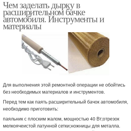
Чем заделать дырку в
Трещина в
Герметик для
расширительном бачке
расширительном бачке
радиатора
автомобиля. Инструменты и
материалы
Расширительная
ёмкость
Для выполнения этой ремонтной операции не обойтись
без необходимых материалов и инструментов.
Перед тем как паять расширительный бачок автомобиля,
необходимо приготовить:
паяльник с плоским жалом, мощностью 40 Вт;отрезок
мелкоячеистой латунной сетки;ножницы для металла.