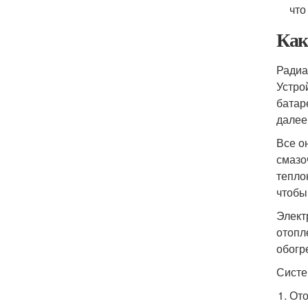
что
Как
Радиа
Устро
батар
далее
Все о
смазо
тепло
чтобы
Элект
отопл
обогр
Систе
Ото