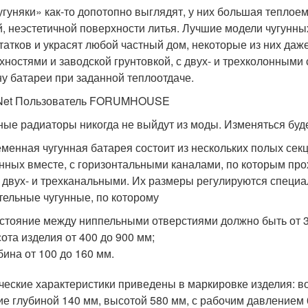
угуняки» как-то допотопно выглядят, у них большая теплоем
й, неэстетичной поверхности литья. Лучшие модели чугунн
татков и украсят любой частный дом, некоторые из них да
хностями и заводской грунтовкой, с двух- и трехколонными
у батареи при заданной теплоотдаче.
Net Пользователь FORUMHOUSE
ные радиаторы никогда не выйдут из моды. Изменяться буде
менная чугунная батарея состоит из нескольких полых секц
нных вместе, с горизонтальными каналами, по которым про
, двух- и трехканальными. Их размеры регулируются спец
тельные чугунные, по которому
стояние между ниппельными отверстиями должно быть от 3
ота изделия от 400 до 900 мм;
бина от 100 до 160 мм.
ческие характеристики приведены в маркировке изделия: вот
ие глубиной 140 мм, высотой 580 мм, с рабочим давлением 0