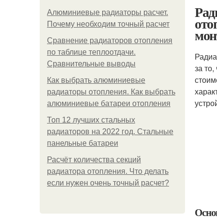
Рад
Алюминиевые радиаторы расчет.
ото
Почему необходим точный расчет
мон
Сравнение радиаторов отопления
по таблице теплоотдачи.
Радиа
Сравнительные выводы
за то
стоим
Как выбрать алюминиевые
харак
радиаторы отопления. Как выбрать
устро
алюминиевые батареи отопления
Топ 12 лучших стальных
радиаторов на 2022 год. Стальные
панельные батареи
Расчёт количества секций
радиатора отопления. Что делать
если нужен очень точный расчет?
Осно