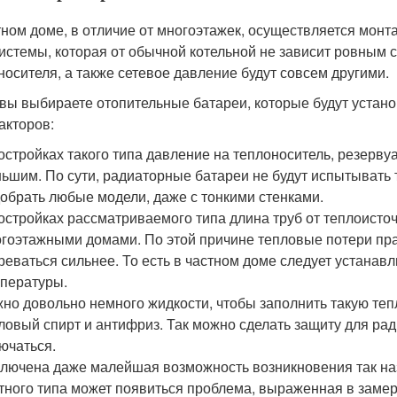
тном доме, в отличие от многоэтажек, осуществляется монт
системы, которая от обычной котельной не зависит ровным 
носителя, а также сетевое давление будут совсем другими.
 вы выбираете отопительные батареи, которые будут устано
акторов:
остройках такого типа давление на теплоноситель, резерв
ьшим. По сути, радиаторные батареи не будут испытывать т
обрать любые модели, даже с тонкими стенками.
остройках рассматриваемого типа длина труб от теплоисточ
гоэтажными домами. По этой причине тепловые потери прак
реваться сильнее. То есть в частном доме следует устанав
пературы.
но довольно немного жидкости, чтобы заполнить такую теп
ловый спирт и антифриз. Так можно сделать защиту для ради
ючаться.
лючена даже малейшая возможность возникновения так на
тного типа может появиться проблема, выраженная в замерз