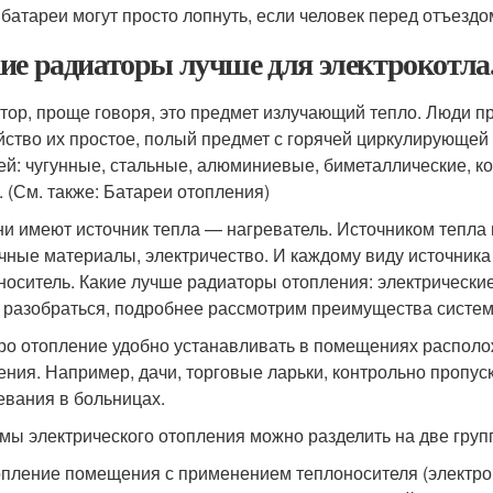
 батареи могут просто лопнуть, если человек перед отъездо
ие радиаторы лучше для электрокотла
тор, проще говоря, это предмет излучающий тепло. Люди пр
йство их простое, полый предмет с горячей циркулирующей
ей: чугунные, стальные, алюминиевые, биметаллические, к
. (См. также: Батареи отопления)
ни имеют источник тепла — нагреватель. Источником тепла м
чные материалы, электричество. И каждому виду источника
носитель. Какие лучше радиаторы отопления: электрически
 разобраться, подробнее рассмотрим преимущества систем
ро отопление удобно устанавливать в помещениях располо
ения. Например, дачи, торговые ларьки, контрольно пропу
евания в больницах.
мы электрического отопления можно разделить на две груп
пление помещения с применением теплоносителя (электрок