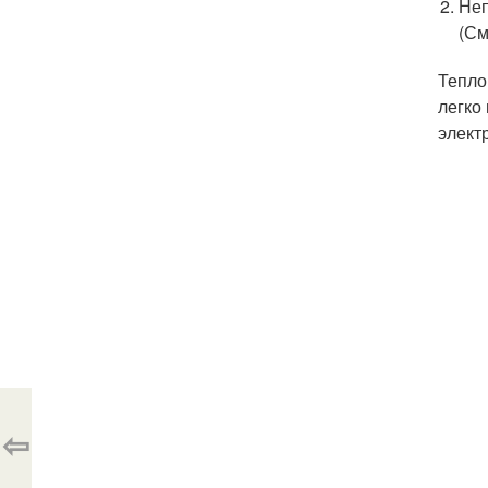
Неп
(См
Тепло
легко
элект
⇦