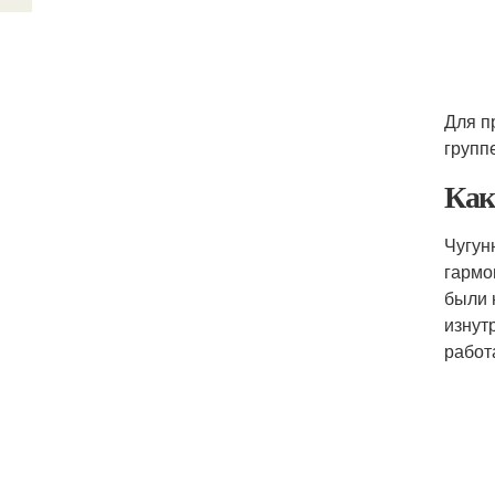
Для п
групп
Как
Чугун
гармо
были 
изнут
работ