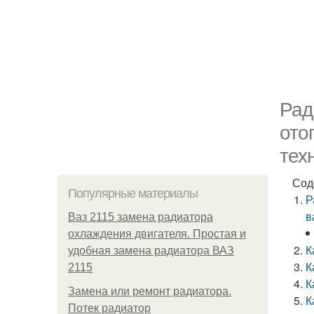
Рад
ото
тех
Сод
Популярные материалы
Р
в
Ваз 2115 замена радиатора
охлаждения двигателя. Простая и
К
удобная замена радиатора ВАЗ
К
2115
К
Замена или ремонт радиатора.
К
Потек радиатор