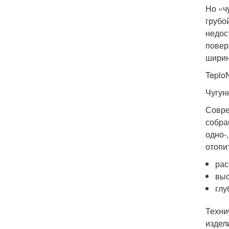
Но «ч
грубо
недос
повер
ширин
Teplo
Чугун
Совре
собра
одно-
отопи
рас
выс
глу
Техни
издел