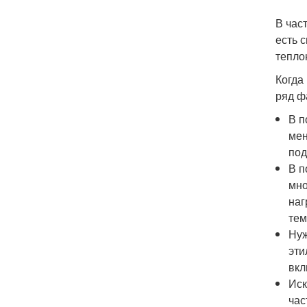
В час
есть 
тепло
Когда
ряд ф
В п
мен
под
В п
мно
наг
тем
Нуж
эти
вкл
Иск
час