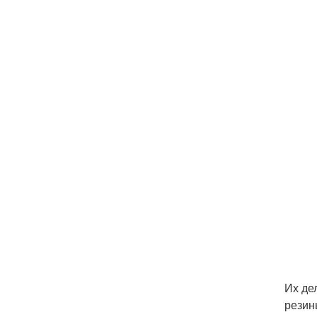
Их де
резин