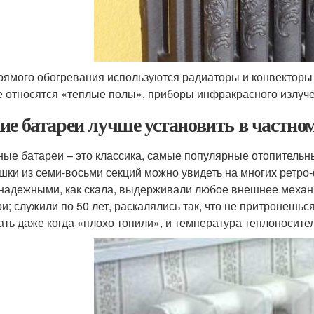
рямого обогревания используются радиаторы и конвекторы 
е относятся «теплые полы», приборы инфракрасного излуче
ие батареи лучше установить в частно
ные батареи – это классика, самые популярные отопительн
шки из семи-восьми секций можно увидеть на многих ретро-
надежными, как скала, выдерживали любое внешнее механ
ри; служили по 50 лет, раскалялись так, что не притронешьс
ать даже когда «плохо топили», и температура теплоносите