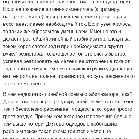
ограничителя, нужное значение тока – светодиод горит.
Еcли напряжение питания изменилось (к примеру,
батарея садится), поворачиваем движок резистора и
восстанавливаем необходимый ток. Если увеличилось,
то таким же образом ток уменьшаем. Именно это и
делает простейший линейный стабилизатор: следит за
током через светодиод и при необходимости “крутит
ручку” резистора. Только делает он это очень быстро,
успевая реагировать на малейшее отклонение тока от
заданной величины. Конечно, никакой ручки у драйвера
нет, ее роль выполняет транзистор, но суть пояснения от
этого не меняется.
В чем недостаток линейной схемы стабилизатора тока?
Дело в том, что через регулирующий элемент тоже течет
ток и бесполезно рассеивает мощность, которая просто
греет воздух. Причем чем входное напряжение больше,
тем выше потери. Для светодиодов с небольшим
рабочим током такая схема годится и успешно
используется, но мощные полупроводники линейным