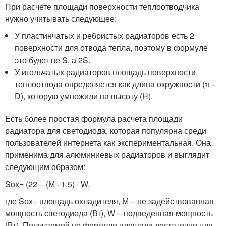
При расчете площади поверхности теплоотводчика
нужно учитывать следующее:
У пластинчатых и ребристых радиаторов есть 2
поверхности для отвода тепла, поэтому в формуле
это будет не S, а 2S.
У игольчатых радиаторов площадь поверхности
теплоотвода определяется как длина окружности (π ·
D), которую умножили на высоту (H).
Есть более простая формула расчета площади
радиатора для светодиода, которая популярна среди
пользователей интернета как экспериментальная. Она
применима для алюминиевых радиаторов и выглядит
следующим образом:
S
ох
= (22 – (М · 1,5) · W,
где S
ох
– площадь охладителя, М – не задействованная
мощность светодиода (Вт), W – подведенная мощность
(Вт). Получаемой по формуле площади достаточно для