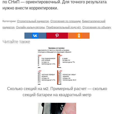
по СНиП — ориентировочный. Для точного результата
нужно внести корректировки.
Категории:
Отопительный радиатор
,
Отопления по площади
,
Биметаллический
радиатор
,
Онлайн калькуляторы
,
Приблизительный подсчёт
,
Отопления по объему
Читайте также
Сколько секций на м2. Примерный расчет — сколько
секций батареи на квадратный метр