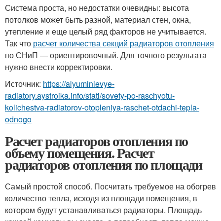
Система проста, но недостатки очевидны: высота
потолков может быть разной, материал стен, окна,
утепление и еще целый ряд факторов не учитывается.
Так что
расчет количества секций радиаторов отопления
по СНиП — ориентировочный. Для точного результата
нужно внести корректировки.
Источник:
https://alyuminievye-
radiatory.aystroika.info/stati/sovety-po-raschyotu-
kolichestva-radiatorov-otopleniya-raschet-otdachi-tepla-
odnogo
Расчет радиаторов отопления по
объему помещения. Расчет
радиаторов отопления по площади
Самый простой способ. Посчитать требуемое на обогрев
количество тепла, исходя из площади помещения, в
котором будут устанавливаться радиаторы. Площадь