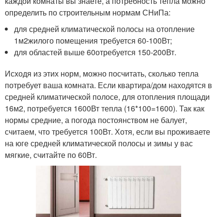
каждой комнаты вы знаете, а потребность тепла можно
определить по строительным нормам СНиПа:
для средней климатической полосы на отопление
1м
2
жилого помещения требуется 60-100Вт;
для областей выше 60
о
требуется 150-200Вт.
Исходя из этих норм, можно посчитать, сколько тепла
потребует ваша комната. Если квартира/дом находятся в
средней климатической полосе, для отопления площади
16м
2
, потребуется 1600Вт тепла (16*100=1600). Так как
нормы средние, а погода постоянством не балует,
считаем, что требуется 100Вт. Хотя, если вы проживаете
на юге средней климатической полосы и зимы у вас
мягкие, считайте по 60Вт.