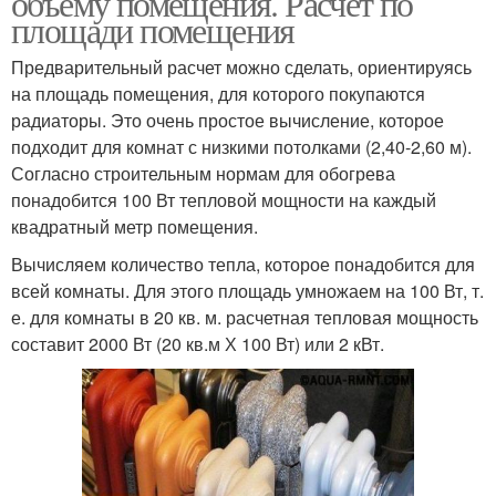
объему помещения. Расчет по
площади помещения
Предварительный расчет можно сделать, ориентируясь
Алюминиевый
Алюминиевые
на площадь помещения, для которого покупаются
радиатор
радиаторы
радиаторы. Это очень простое вычисление, которое
подходит для комнат с низкими потолками (2,40-2,60 м).
Согласно строительным нормам для обогрева
понадобится 100 Вт тепловой мощности на каждый
Радиаторы на
Воды в радиаторе
квадратный метр помещения.
квадратный метр
Вычисляем количество тепла, которое понадобится для
всей комнаты. Для этого площадь умножаем на 100 Вт, т.
е. для комнаты в 20 кв. м. расчетная тепловая мощность
Воды в радиаторах
Воды в радиатора
составит 2000 Вт (20 кв.м Х 100 Вт) или 2 кВт.
Воды в стальном
Чугунная батарея
радиаторе