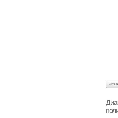
читат
Диа
пол