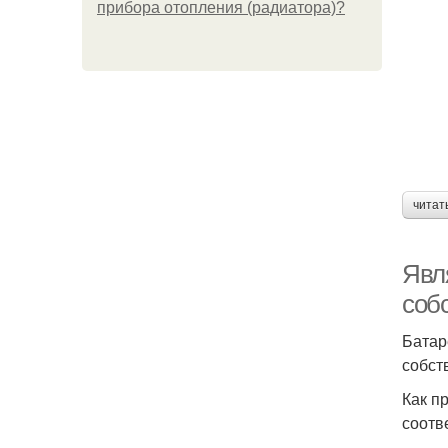
прибора отопления (радиатора)?
читат
Явля
соб
Батар
собст
Как п
соотв