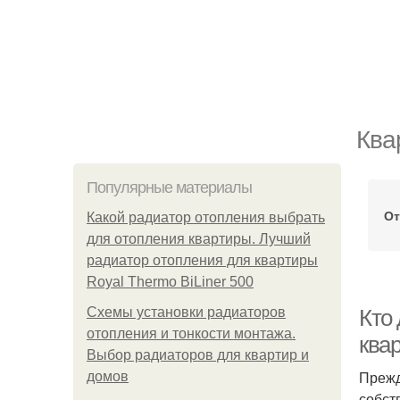
Ква
Популярные материалы
От
Какой радиатор отопления выбрать
для отопления квартиры. Лучший
радиатор отопления для квартиры
Royal Thermo BiLiner 500
Схемы установки радиаторов
Кто
отопления и тонкости монтажа.
ква
Выбор радиаторов для квартир и
Прежд
домов
собст