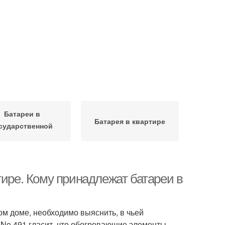
Батареи в
Батарея в квартире
сударственной
квартире
тире. Кому принадлежат батареи в
ом доме, необходимо выяснить, в чьей
 No 491 гласит, что обогревающие элементы