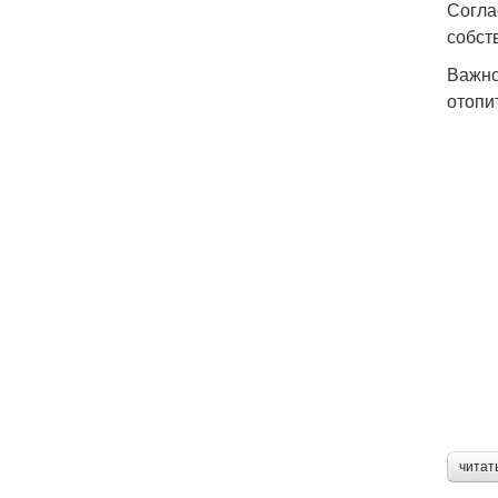
Согла
собст
Важно
отопи
читат