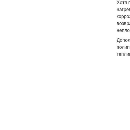
Хотя 
нагре
корро
возвр
непло
Допол
полип
тепли