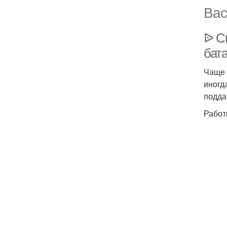
Вас
ᐉ С
бат
Чаще 
иногд
подда
Работ