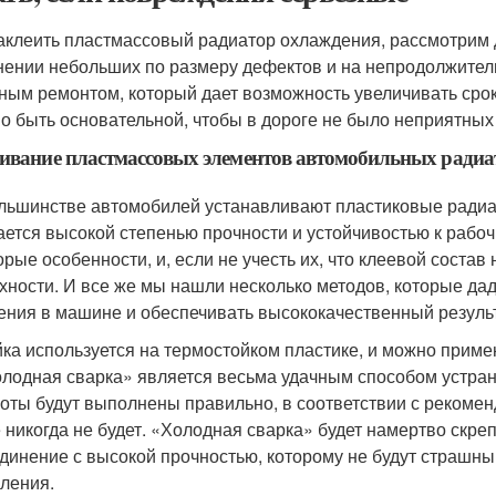
аклеить пластмассовый радиатор охлаждения, рассмотрим
нении небольших по размеру дефектов и на непродолжител
ным ремонтом, который дает возможность увеличивать срок
о быть основательной, чтобы в дороге не было неприятных
ивание пластмассовых элементов автомобильных радиа
льшинстве автомобилей устанавливают пластиковые радиат
ается высокой степенью прочности и устойчивостью к рабо
орые особенности, и, если не учесть их, что клеевой соста
хности. И все же мы нашли несколько методов, которые да
ения в машине и обеспечивать высококачественный результ
ка используется на термостойком пластике, и можно приме
лодная сварка» является весьма удачным способом устране
оты будут выполнены правильно, в соответствии с рекомен
 никогда не будет. «Холодная сварка» будет намертво скре
динение с высокой прочностью, которому не будут страшн
ления.