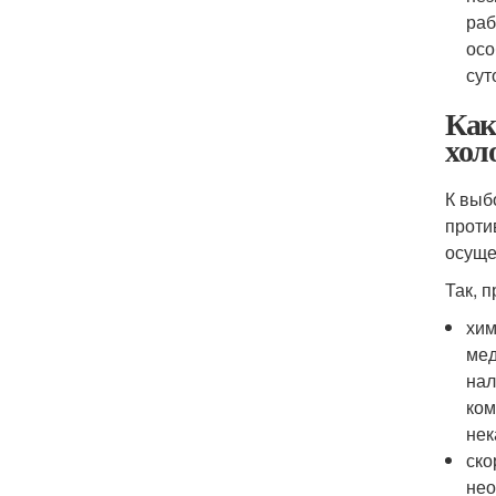
раб
осо
сут
Как
хол
К выб
проти
осуще
Так, 
хим
мед
нал
ком
нек
ско
нео