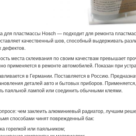
а для пластмассы Hosch — подходит для ремонта пластмас
Оставляет качественный шов, способный выдерживать разли
 дефектов.
ость места склеивания по своим качествам превышает проч
но применяется в ремонте автомобилей. Показан при устра
авливается в Германии. Поставляется в Россию. Предназна
ановления деталей авто и бытовых приборов. Применяется
ть паяльной лампой или соединить обычными клеями.
опросе: чем заклеить алюминиевый радиатор, лучшим реш
ьмя способами чинят поврежденный бак:
ка горелкой или паяльником;
ащивание композитным материалом;