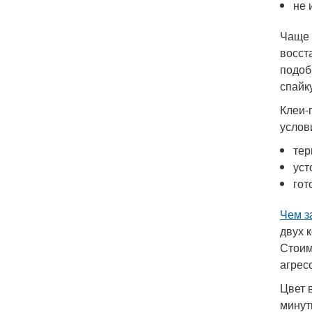
не 
Чаще 
восст
подоб
спайк
Клеи-
услов
тер
уст
гот
Чем з
двух 
Стоим
агрес
Цвет 
минут