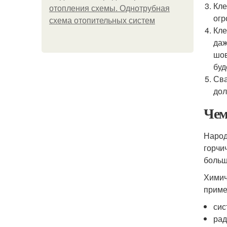
Кле
отопления схемы. Однотрубная
огр
схема отопительных систем
Кле
даж
шов
буд
Сва
дол
Чем
Народ
горчи
больш
Химич
приме
сис
рад