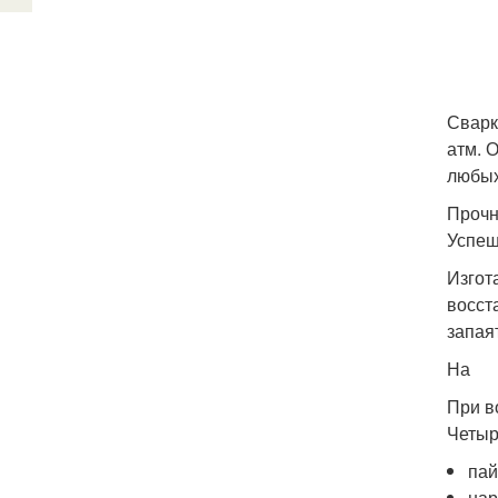
Сварк
атм. 
любых
Прочн
Успеш
Изгот
восст
запая
На
При в
Четыр
пай
нар