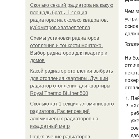
Сколько секций радиатора на какую
Чем з
площадь брать. 1 секция
устра
радиатора: на сколько квадратов,
основ
кубометров хватает тепла
должн
Схемы установки радиаторов
Закле
отопления и тонкости монтажа.
Выбор радиаторов для квартир и
На бо
домов
отлич
Какой радиатор отопления выбрать
некот
для отопления квартиры. Лучший
повер
радиатор отопления для квартиры
отопл
Royal Thermo BiLiner 500
Пай
Сколько квт 1 секция алюминиевого
«Хо
радиатора. Расчет секций
раб
алюминиевых радиаторов на
уже
квадратный метр
сое
дав
Подключение радиаторов