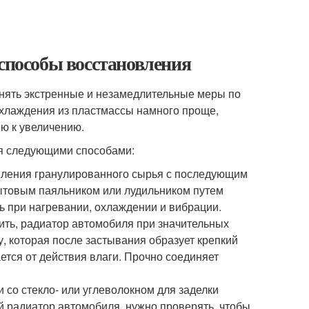
 способы восстановления
инять экстренные и незамедлительные меры по
охлаждения из пластмассы намного проще,
ию к увеличению.
я следующими способами:
авления гранулированного сырья с последующим
товым паяльником или лудильником путем
ь при нагревании, охлаждении и вибрации.
ить, радиатор автомобиля при значительных
, которая после застывания образует крепкий
ается от действия влаги. Прочно соединяет
 со стекло- или углеволокном для заделки
й радиатор автомобиля, нужно проверять, чтобы