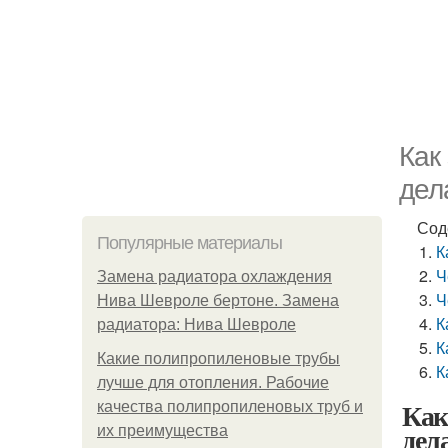
Как
дел
Сод
Популярные материалы
К
Ч
Замена радиатора охлаждения
Ч
Нива Шевроле бертоне. Замена
К
радиатора: Нива Шевроле
К
Какие полипропиленовые трубы
К
лучше для отопления. Рабочие
Как
качества полипропиленовых труб и
дел
их преимущества