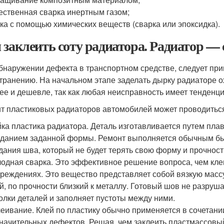
ественная сварка инертным газом;
ка с помощью химических веществ (сварка или эпоксидка).
 заклеить соту радиатора. Радиатор —
бнаружении дефекта в транспортном средстве, следует пр
странению. На начальном этапе заделать дырку радиаторе 
ее и дешевле, так как любая неисправность имеет тенденц
т пластиковых радиаторов автомобилей может проводитьс
ка пластика радиатора. Деталь изготавливается путем пл
данием заданной формы. Ремонт выполняется обычным бы
дания шва, который не будет терять свою форму и прочност
одная сварка. Это эффективное решение вопроса, чем кле
реждениях. Это вещество представляет собой вязкую массу
й, по прочности близкий к металлу. Готовый шов не разруш
олки деталей и заполняет пустоты между ними.
еивание. Клей по пластику обычно применяется в сочетании
начительных дефектов. Решая, чем заклеить пластмассовы