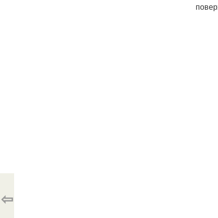
повер
⇦