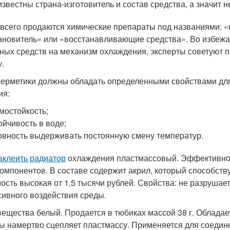
известны страна-изготовитель и состав средства, а значит н
всего продаются химические препараты под названиями: «
ановитель» или «восстанавливающие средства». Во избежа
ных средств на механизм охлаждения, эксперты советуют 
у.
герметики должны обладать определенными свойствами для
ия:
мостойкость;
ойчивость в воде;
овность выдерживать постоянную смену температур.
аклеить радиатор
охлаждения пластмассовый. Эффективное 
компонентов. В составе содержит акрил, который способст
ость высокая от 1,5 тысячи рублей. Свойства: не разрушает
сивного воздействия среды.
вещества белый. Продается в тюбиках массой 38 г. Обладае
ы намертво сцепляет пластмассу. Применяется для соедин