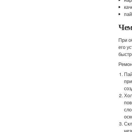
кач
пай
Чем
При о
его у
быстр
Ремон
Пай
при
соз
Хол
пов
сло
оск
Скл
нез