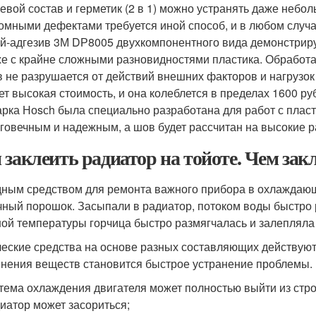
евой состав и герметик (2 в 1) можно устранять даже небо
омными дефектами требуется иной способ, и в любом случа
й-адгезив 3М DР8005 двухкомпонентного вида демонстрир
е с крайне сложными разновидностями пластика. Обработан
 не разрушается от действий внешних факторов и нагрузок
ет высокая стоимость, и она колеблется в пределах 1600 ру
рка Ноsсh была специально разработана для работ с пласт
говечным и надежным, а шов будет рассчитан на высокие р
 заклеить радиатор на тойоте. Чем зак
ным средством для ремонта важного прибора в охлаждающ
чный порошок. Засыпали в радиатор, потоком воды быстро 
ой температуры горчица быстро размягчалась и залепляла
еские средства на основе разных составляющих действуют
нения веществ становится быстрое устранение проблемы. 
тема охлаждения двигателя может полностью выйти из стро
иатор может засориться;