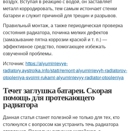
воздух. Вступая в реакцию с водой, он заставляет
металл корродировать, тем самым истончает стенки
батареи и служит причиной для трещин и разрывов.
Правильный монтаж, а также периодическая проверка
состояния радиатора, починка мелких дефектов
(замазывание пятна коррозии краской и т. п.) —
эффективное средство, помогающее избежать
озвученной проблемы.
Источник:
https://alyuminievye-
radiatory.aystroika.info/stati/remont-alyuminievyh-radiatorov-
otopleniya-svoimi-rukami-alyuminievyy-radiator-otopleniya
Течет заглушка батареи. Скорая
помощь для протекающего
радиатора
Данная статья станет полезной не только для тех, кто
столкнулся с вопросом как устранить течь радиатора