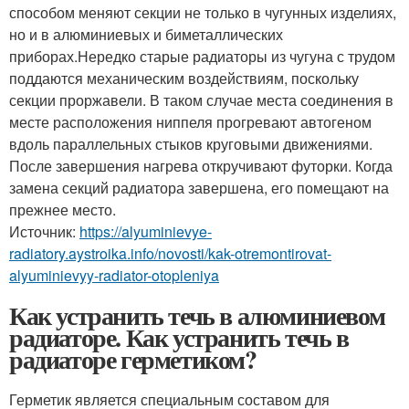
способом меняют секции не только в чугунных изделиях,
но и в алюминиевых и биметаллических
приборах.Нередко старые радиаторы из чугуна с трудом
поддаются механическим воздействиям, поскольку
секции проржавели. В таком случае места соединения в
месте расположения ниппеля прогревают автогеном
вдоль параллельных стыков круговыми движениями.
После завершения нагрева откручивают футорки. Когда
замена секций радиатора завершена, его помещают на
прежнее место.
Источник:
https://alyuminievye-
radiatory.aystroika.info/novosti/kak-otremontirovat-
alyuminievyy-radiator-otopleniya
Как устранить течь в алюминиевом
радиаторе. Как устранить течь в
радиаторе герметиком?
Герметик является специальным составом для