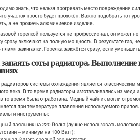
одимо знать, что нельзя прогревать место повреждения сил
 что участок просто будет прожжён. Важно подобрать тот ур
еть, а не прожечь алюминиевое изделие.
газовой горелкой пользуется не профессионал, он может не з
ку сразу включают на полную мощность. В результате газ, н
ь пламя зажигалки. Горелка зажжётся сразу, если уменьшит
 запаять соты радиатора. Выполнение
овиях
 радиаторов системы охлаждения является классическим м
ого века. В то время радиаторы изготавливались из меди и
 в то время была отработана. Медный чайник могли отремо
няется при температуре плавления используемого припоя
иалы и инструменты:
ный паяльник на 220 Вольт (лучше использовать молотково
утствии – минимум на 100 Ватт);
дачная бумага средней зернистости;