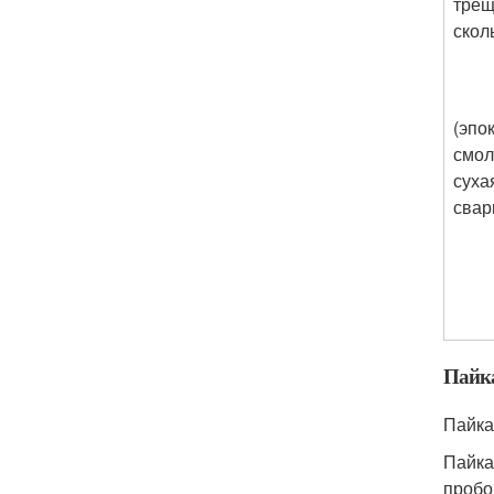
трещ
скол
(эпо
смол
суха
свар
Пайка
Пайка
Пайка
пробо