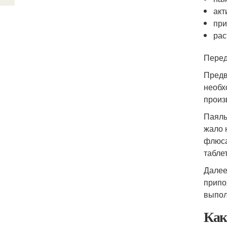
акт
при
рас
Перед
Предв
необх
произ
Паяль
жало 
флюса
таблет
Далее
припо
выпол
Как