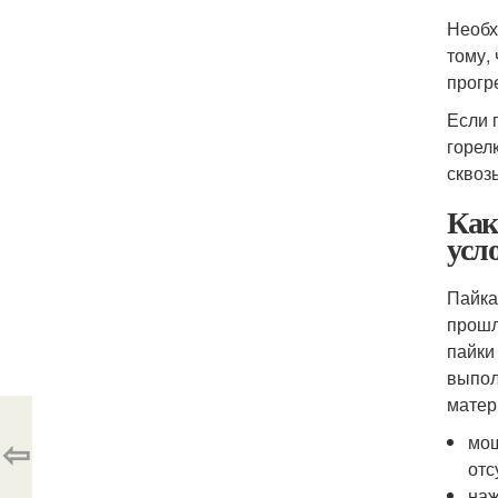
Необх
тому,
прогр
Если 
горел
сквоз
Как
усл
Пайка
прошл
пайки
выпол
матер
⇦
мощ
отс
наж