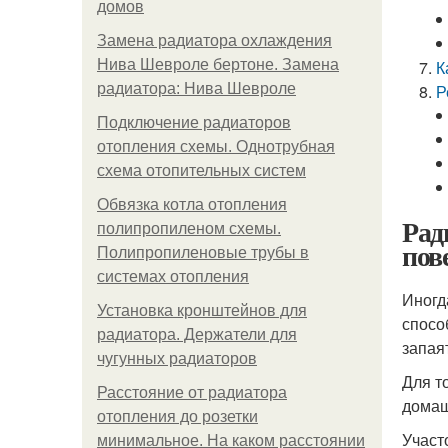
домов
Замена радиатора охлаждения
Нива Шевроле бертоне. Замена
К
радиатора: Нива Шевроле
Р
Подключение радиаторов
отопления схемы. Однотрубная
схема отопительных систем
Обвязка котла отопления
Рад
полипропиленом схемы.
пов
Полипропиленовые трубы в
системах отопления
Иногд
Установка кронштейнов для
спосо
радиатора. Держатели для
запая
чугунных радиаторов
Для т
Расстояние от радиатора
домаш
отопления до розетки
Участ
минимальное. На каком расстоянии