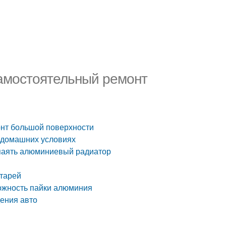
Самостоятельный ремонт
онт большой поверхности
в домашних условиях
апаять алюминиевый радиатор
атарей
ожность пайки алюминия
дения авто