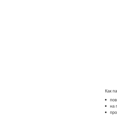
Как п
пов
на 
про