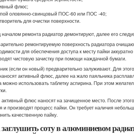
ивный флюс;
пой оловянно-свинцовый ПОС-60 или ПОС -40;
творитель для очистки поверхности.
 началом ремонта радиатор демонтируют, далее его следуе
арительно ремонтируемую поверхность радиатора очищают 
одимости для обеспечения доступа к месту пайки аккуратн
водят чистовую зачистку при помощи наждачной бумаги.
ник (если он новый) предварительно залуживают. Для этого
наносят активный флюс, далее на жало паяльника расплавл
 можно использовать таблетку аспирина. При этом желате
ки.
 активный флюс наносят на зачищенное место. После этог
я и производят процесс пайки. Он требует наличия небольш
нить качественную пайку.
 заглушить соту в алюминиевом радиат