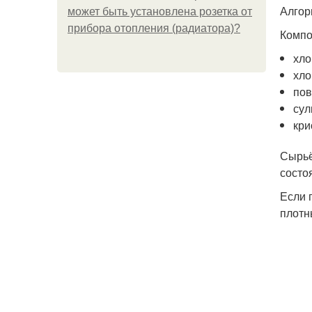
Алгор
может быть установлена розетка от
прибора отопления (радиатора)?
Компо
хло
хло
пов
сул
кри
Сырьё
состо
Если 
плотн