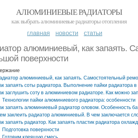
АЛЮМИНИЕВЫЕ РАДИАТОРЫ
как выбрать алюминиевые радиаторы отопления
главная
новости
статьи
иатор алюминиевый, как запаять. 
ьшой поверхности
ержание
адиатор алюминиевый, как запаять. Самостоятельный рем
ак запаять соты радиатора. Выполнение пайки радиатора 
ак заглушить соту в алюминиевом радиаторе. Как можно з
Технологии пайки алюминиевого радиатора: особенности
ак запаять алюминиевый радиатор оловом. Особенность б
ем заклеить радиатор алюминиевый. В чем заключается сл
ак запаять радиатор. Как запаять пластик радиатора охлаж
Подготовка поверхности
Готовим клеящую смесь