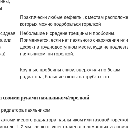
ины,
ы
Практически любые дефекты, к местам располож
которых можно подобраться горелкой
ксидная
Небольшие и средние трещины и пробоины.
а или
Применяется, если нет паяльного снаряжения или
я
дефект в труднодоступном месте, куда не подлезт
ка)
паяльником, ни горелкой.
Крупные пробоины снизу, вверху или по бокам
радиатора, большие сколы на трубках сот.
 своими руками паяльником/горелкой
 радиатора паяльником
 алюминиевого радиатора паяльником или газовой горелко
ины до 1–2 мм , легко осуществляется в домашних условиях,