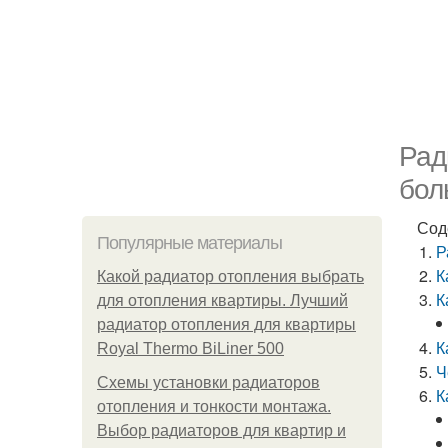
Рад
бол
Сод
Популярные материалы
Р
К
Какой радиатор отопления выбрать
К
для отопления квартиры. Лучший
радиатор отопления для квартиры
К
Royal Thermo BiLiner 500
Ч
Схемы установки радиаторов
К
отопления и тонкости монтажа.
Выбор радиаторов для квартир и