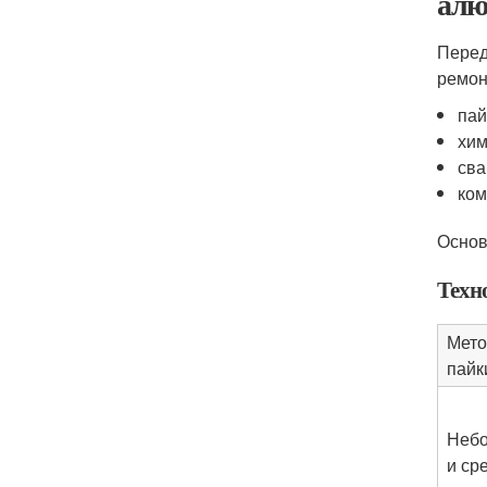
алю
Перед
ремон
пай
хим
сва
ком
Основ
Техн
Мето
пайк
Неб
и ср