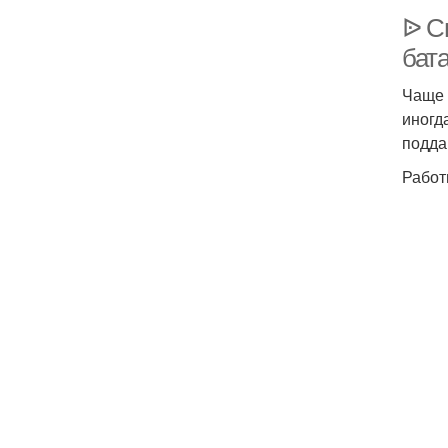
ᐉ С
бат
Чаще 
иногд
подда
Работ