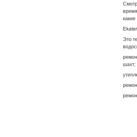
Смотр
время
какие
Ekater
Это т
водос
ремон
шахт;
утепл
ремон
ремон