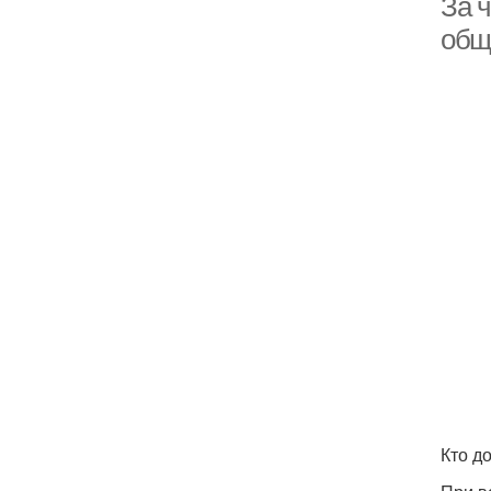
За ч
общ
Кто д