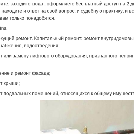
ите, заходите сюда , оформляете бесплатный доступ на 2 дня
 находите и ответ на свой вопрос, и судебную практику, и
 вам только понадобятся.
ina
екущий ремонт. Капитальный ремонт: ремонт внутридомовых 
набжения, водоотведения;
т или замену лифтового оборудования, признанного непри
ение и ремонт фасада;
т крыши;
т подвальных помещений, относящихся к общему имуществ