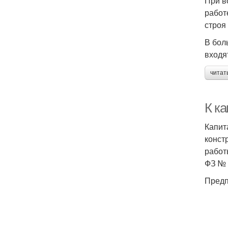
При в
работ
строя
В бол
входя
читат
К к
Капит
конст
работ
ФЗ № 
Предп