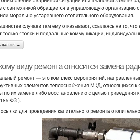
озникновении аварийной ситуации или плановой замене ра
е с сантехникой обращается в управляющую организацию с
 или морально устаревшего отопительного оборудования.
ьшинстве случаев там ему отказывают, ссылаясь на то, что 
т только стояки и подвальные коммуникации, индивидуальн
ь дальше →
акому виду ремонта относится замена ра
альный ремонт — это комплекс мероприятий, направленны
руктивных элементов теплоснабжения МКД, относящихся к
ы по их замене либо восстановлению с целью приведения 
185-ФЗ ).
осылки для проведения капитального ремонта отопительно