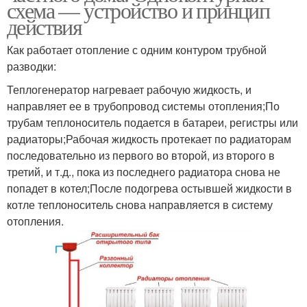
Разводка в самотечных
схема — устройство и принцип
разводкой
действия
Как работает отопление с одним контуром трубной
разводки:
Нижняя разводка
Теплогенератор нагревает рабочую жидкость, и
направляет ее в трубопровод системы отопления;По
трубам теплоноситель подается в батареи, регистры или
радиаторы;Рабочая жидкость протекает по радиаторам
последовательно из первого во второй, из второго в
третий, и т.д., пока из последнего радиатора снова не
попадет в котел;После подогрева остывшей жидкости в
котле теплоноситель снова направляется в систему
отопления.