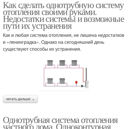
Как сделать однотрубную систему
Отопления в частном
Отопления в
отопления своими руками.
доме
двухэтажных домах
Недостатки системы и возможные
пути их устранения
Горизонтальная
Схема с нижним
Как и любая система отопления, не лишена недостатков
разводка
подключением
и «ленинградка». Однако на сегодняшний день
существуют способы их устранения.
Отопления с нижним
Отопления в квартире
подключением
Отопления с нижней
Однотрубная разводка
читать дальше →
подводкой
Однотрубная система отопления
частного дома. Одноконтурная
Отопления с верхней